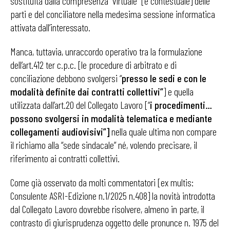
sostituita dalla compresenza “virtuale” [e contestuale] delle
parti e del conciliatore nella medesima sessione informatica
attivata dall’interessato.
Manca, tuttavia, unraccordo operativo tra la formulazione
dell’art.412 ter c.p.c. [le procedure di arbitrato e di
conciliazione debbono svolgersi “
presso le sedi e con le
modalità definite dai contratti collettivi”
] e quella
utilizzata dall’art.20 del Collegato Lavoro [“
i procedimenti…
possono svolgersi in modalità telematica e mediante
collegamenti audiovisivi”]
nella quale ultima non compare
il richiamo alla “sede sindacale” né, volendo precisare, il
riferimento ai contratti collettivi.
Come già osservato da molti commentatori [ex multis:
Consulente ASRI-Edizione n.1/2025 n.408] la novità introdotta
dal Collegato Lavoro dovrebbe risolvere, almeno in parte, il
contrasto di giurisprudenza oggetto delle pronunce n. 1975 del