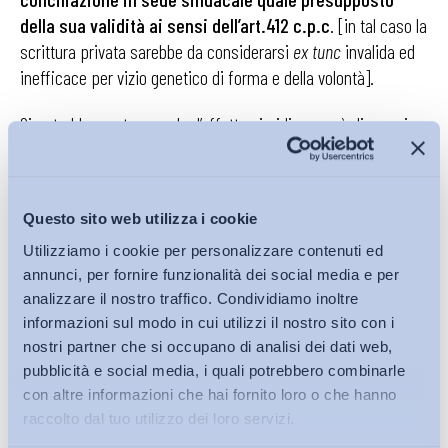
della sua validità ai sensi dell’art.412 c.p.c
. [in tal caso la
scrittura privata sarebbe da considerarsi
ex tunc
invalida ed
inefficace per vizio genetico di forma e della volontà].
Si potrebbe sostenere che l’effetto giuridico non è diverso in
entrambi i casi, ma anche su questo esistono diverse
opinioni. Se infatti,
more temporis,
l’impresa avesse assunto
una nuova risorsa in sostituzione del lavoratore uscente, o il
Questo sito web utilizza i cookie
lavoratore stesso avesse già accettato una nuova offerta di
Utilizziamo i cookie per personalizzare contenuti ed
lavoro al ribasso, si porrebbe un problema di responsabilità
annunci, per fornire funzionalità dei social media e per
contrattuale per violazione del principio di buona fede
analizzare il nostro traffico. Condividiamo inoltre
contrattuale e di tutela dell’affidamento.
informazioni sul modo in cui utilizzi il nostro sito con i
nostri partner che si occupano di analisi dei dati web,
In questo ampio contesto si colloca
la sentenza n. 5678
pubblicità e social media, i quali potrebbero combinarle
del 24 settembre 2025 con cui la Corte di Appello di
con altre informazioni che hai fornito loro o che hanno
Milano ha stabilito che le conciliazioni sindacali
raccolto dal tuo utilizzo dei loro servizi.
possono svolgersi esclusivamente “presso le sedi e