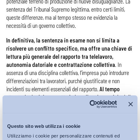
potenziale terreno di produzione di nuove disuguaglianze. La
sentenza del Tribunal Supremo legittima, entro certi limiti,
queste differenze, ma al tempo stesso ne evidenzia la
necessità di un governo collettivo.
In definitiva, la sentenza in esame non si limita a
risolvere un conflitto specifico, ma offre una chiave di
lettura più generale del rapporto tra telelavoro,
autonomia datoriale e contrattazione collettiva
. In
assenza di una disciplina collettiva, l’impresa può introdurre
differenziazioni tra lavoratori, purché giustificate e non
incidenti su elementi essenziali del rapporto.
Al tempo
stesso, la decisione mette in luce il ruolo cruciale della
contrattazione collettiva nel definire regole condivise
e nel prevenire trattamenti disomogenei
. In un contesto
in cui il lavoro a distanza è destinato a rimanere una
Questo sito web utilizza i cookie
componente strutturale dell’organizzazione del lavoro, la sua
Utilizziamo i cookie per personalizzare contenuti ed
regolazione rappresenta una delle principali sfide per le