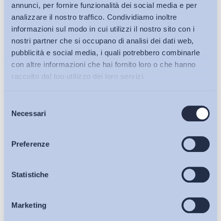
annunci, per fornire funzionalità dei social media e per
relazioni industriali contemporanee.
analizzare il nostro traffico. Condividiamo inoltre
informazioni sul modo in cui utilizzi il nostro sito con i
Bollettino ADAPT 25 maggio 2026, n. 20
nostri partner che si occupano di analisi dei dati web,
pubblicità e social media, i quali potrebbero combinarle
Lavinia Serrani
con altre informazioni che hai fornito loro o che hanno
raccolto dal tuo utilizzo dei loro servizi.
Direttrice ADAPT University Press
Responsabile Area Ispanofona
Selezione
Bollettini ADAPT
Necessari
del
X
@LaviniaSerrani
consenso
Articoli
Preferenze
Condividi su:
Osservatori
Statistiche
Marketing
Eventi