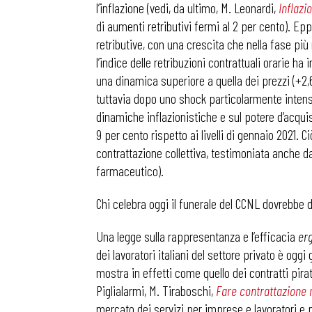
l’inflazione (vedi, da ultimo, M. Leonardi,
Inflazi
di aumenti retributivi fermi al 2 per cento). Ep
retributive, con una crescita che nella fase più r
l’indice delle retribuzioni contrattuali orarie ha
una dinamica superiore a quella dei prezzi (+2,
tuttavia dopo uno shock particolarmente intens
dinamiche inflazionistiche e sul potere d’acquisto
9 per cento rispetto ai livelli di gennaio 2021
contrattazione collettiva, testimoniata anche 
farmaceutico).
Chi celebra oggi il funerale del CCNL dovrebbe d
Una legge sulla rappresentanza e l’efficacia
er
dei lavoratori italiani del settore privato è oggi
Bollettini
mostra in effetti come quello dei contratti pira
Piglialarmi, M. Tiraboschi,
Fare contrattazione 
Articoli
mercato dei servizi per imprese e lavoratori e pr