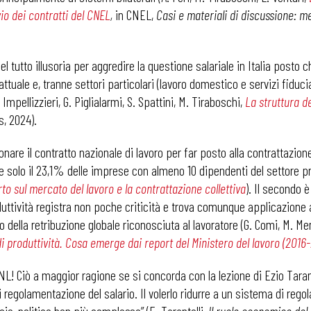
io dei contratti del CNEL
,
in CNEL,
Casi e materiali di discussione: me
i
tutto illusoria per aggredire la questione salariale in Italia posto ch
attuale e, tranne settori particolari (lavoro domestico e servizi fiducia
mpellizzieri, G. Piglialarmi, S. Spattini, M. Tiraboschi,
La struttura de
s, 2024).
are il contratto nazionale di lavoro per far posto alla contrattazi
he solo il 23,1% delle imprese con almeno 10 dipendenti del settore p
to sul mercato del lavoro e la contrattazione collettiva
). Il secondo
duttività registra non poche criticità e trova comunque applicazione a 
lla retribuzione globale riconosciuta al lavoratore (G. Comi, M. Meneg
di produttività. Cosa emerge dai report del Ministero del lavoro (2016
NL! Ciò
a maggior ragione se si concorda con la lezione di Ezio Tarante
egolamentazione del salario. Il volerlo ridurre a un sistema di rego