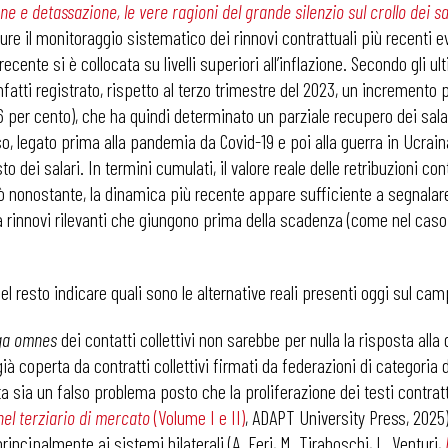
one e detassazione, le vere ragioni del grande silenzio sul crollo dei sa
pure il monitoraggio sistematico dei rinnovi contrattuali più recenti 
ecente si è collocata su livelli superiori all’inflazione. Secondo gli ul
 infatti registrato, rispetto al terzo trimestre del 2023, un incremento p
6 per cento), che ha quindi determinato un parziale recupero dei sala
o, legato prima alla pandemia da Covid-19 e poi alla guerra in Ucrai
 dei salari. In termini cumulati, il valore reale delle retribuzioni contr
. Ciò nonostante, la dinamica più recente appare sufficiente a segnala
da rinnovi rilevanti che giungono prima della scadenza (come nel cas
el resto indicare quali sono le alternative reali presenti oggi sul ca
ga omnes
dei contatti collettivi non sarebbe per nulla la risposta alla
 già coperta da contratti collettivi firmati da federazioni di categoria
 ADAPT
ta sia un falso problema posto che la proliferazione dei testi contratt
nel terziario di mercato
(Volume I e II)
, ADAPT University Press, 2025)
incipalmente ai sistemi bilaterali (A. Feri, M. Tiraboschi, L. Venturi,