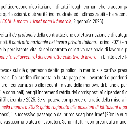
politico-economico italiano – di tutti i luoghi comuni che lo accompa
e propri assiomi, cioè verità indimostrate ed indimostrabili – ha recen
Il CCNL è morto. L’Irpef paga il funerale
, 2 gennaio 2026).
cita il
de profundis
della contrattazione collettiva nazionale di categ
noli,
Il contratto nazionale nel lavoro privato italiano
, Torino, 2021) –
 la persistente vitalità del contratto collettivo nazionale di lavoro 
zione (e sull’avvenire) del contratto collettivo di lavoro
, in Diritto delle
voca sul già gigantesco debito pubblico, in merito alla cattiva prassi 
nerale. Dal credito d’imposta in busta paga per i lavoratori dipendenti
olare i consumi, sino alle recenti misure della manovra di bilancio per
ali e comunali) per gli incrementi retributivi corrisposti ai dipendenti 
 e il 31 dicembre 2025. Se si poteva comprendere la ratio della misura 
o nella manovra 2026: guida ragionata alle posizioni di istituzioni e par
 bassi, il successivo passaggio dal primo scaglione Irpef (28mila eur
a vastissima platea di lavoratori. Sono infatti ricompresi dalla manov