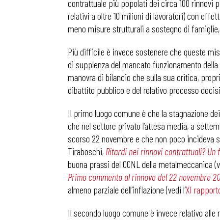
contrattuale più popolati dei circa 100 rinnovi p
relativi a oltre 10 milioni di lavoratori) con ef
meno misure strutturali a sostegno di famiglie,
Più difficile è invece sostenere che queste misu
di supplenza del mancato funzionamento della co
manovra di bilancio che sulla sua critica, prop
dibattito pubblico e del relativo processo decis
Il primo luogo comune è che la stagnazione dei sa
che nel settore privato l’attesa media, a sette
scorso 22 novembre e che non poco incideva sull
Tiraboschi,
Ritardi nei rinnovi contrattuali? Un
buona prassi del CCNL della metalmeccanica (ved
Primo commento al rinnovo del 22 novembre 2
almeno parziale dell’inflazione (vedi l’
XI rapporto
Il secondo luogo comune è invece relativo alle r