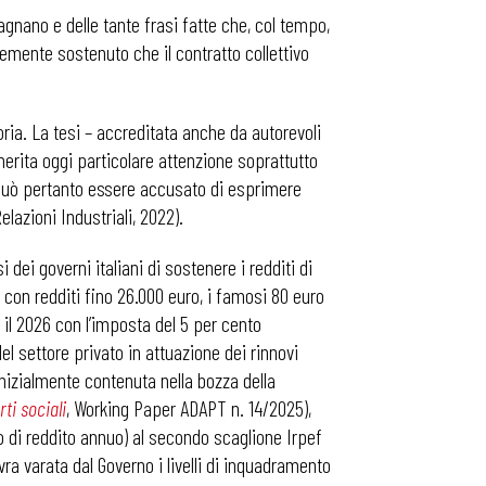
gnano e delle tante frasi fatte che, col tempo,
temente sostenuto che il contratto collettivo
oria. La tesi – accreditata anche da autorevoli
 merita oggi particolare attenzione soprattutto
e può pertanto essere accusato di esprimere
 Relazioni Industriali, 2022).
dei governi italiani di sostenere i redditi di
 con redditi fino 26.000 euro, i famosi 80 euro
 il 2026 con l’imposta del 5 per cento
del settore privato in attuazione dei rinnovi
inizialmente contenuta nella bozza della
ti sociali
, Working Paper ADAPT n. 14/2025),
o di reddito annuo) al secondo scaglione Irpef
ra varata dal Governo i livelli di inquadramento