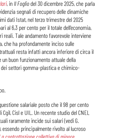
lari
, in
Il Foglio
del 30 dicembre 2025, che parla
evidenzia segnali di recupero delle dinamiche
timi dati Istat, nel terzo trimestre del 2025
ari al 6,3 per cento per il totale dell’economia,
ri reali. Tale andamento favorevole interviene
na, che ha profondamente inciso sulle
attuali resta infatti ancora inferiore di circa il
re un buon funzionamento attuale della
o dei settori gomma-plastica e chimico-
mpo.
 questione salariale posto che il 98 per cento
 di Cgil, Cisl e UIL. Un recente studio del CNEL
uali raramente incide sui salari (vedi G.
, essendo principalmente rivolto al lucroso
La contrattazione collettiva di minore