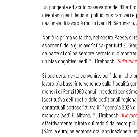
Un pungente ed acuto osservatore del dibattito 
diventano per i decisori politici nostrani veri 
nazionale di lavoro è morto (vedi M. Seminerio,
Non è la prima volta che, nel nostro Paese, si re
esponenti della giuslavoristica (per tutti E. Grag
da parte di chi ha sempre cercato di dimostrare
un bias cognitivo (vedi M. Tiraboschi,
Su
lla fun
Si può certamente convenire, per i danni che pro
lavoro più bassi intervenendo sulla fiscalità ge
mensili di Renzi (960 annui) introdotti per stim
(sostitutiva dell’Irpef e delle addizionali region
contrattuali sottoscritti tra il 1° gennaio 2024
manovra (vedi F. Alifano, M. Tiraboschi,
Il lavor
effettivamente mirata sui redditi da lavoro più
(33mila euro) ne estende ora l’applicazione a un