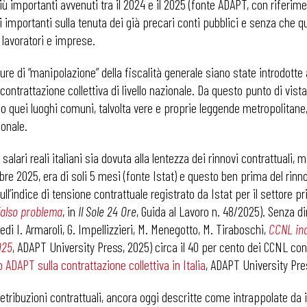
iù importanti avvenuti tra il 2024 e il 2025 (fonte ADAPT, con riferiment
fetti importanti sulla tenuta dei già precari conti pubblici e senza che
 lavoratori e imprese.
re di “manipolazione” della fiscalità generale siano state introdotte 
ntrattazione collettiva di livello nazionale. Da questo punto di vist
rio quei luoghi comuni, talvolta vere e proprie leggende metropolitane
ionale.
lari reali italiani sia dovuta alla lentezza dei rinnovi contrattuali, 
mbre 2025, era di soli 5 mesi (fonte Istat) e questo ben prima del ri
’indice di tensione contrattuale registrato da Istat per il settore p
 falso problema
, in
Il Sole 24 Ore
, Guida al Lavoro n. 48/2025). Senza 
i I. Armaroli, G. Impellizzieri, M. Menegotto, M. Tiraboschi,
CCNL ind
025
, ADAPT University Press, 2025) circa il 40 per cento dei CCNL con
 ADAPT sulla contrattazione collettiva in Italia
, ADAPT University Pre
etribuzioni contrattuali, ancora oggi descritte come intrappolate da 