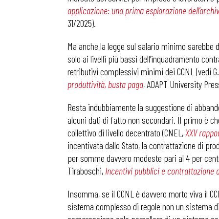
applicazione: una prima esplorazione dell’archiv
31/2025).
Osservator
Ma anche la legge sul salario minimo sarebbe del 
solo ai livelli più bassi dell’inquadramento contr
Eventi
retributivi complessivi minimi dei CCNL (vedi G. I
produttività, busta paga
, ADAPT University Pres
Chi Siamo
Resta indubbiamente la suggestione di abbandon
alcuni dati di fatto non secondari. Il primo è c
collettivo di livello decentrato (CNEL,
XXV rappor
incentivata dallo Stato, la contrattazione di pro
per somme davvero modeste pari al 4 per cento de
Tiraboschi,
Incentivi pubblici e contrattazione 
Insomma, se il CCNL è davvero morto viva il CC
sistema complesso di regole non un sistema di r