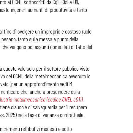
o ai CCNL sottoscritti da Cgil, Cisl e Uil,
 questo ingeneri aumenti di produttività e tanto
al fine di svolgere un improprio e costoso ruolo
a pesano, tanto sulla messa a punto della
, che vengono poi assunti come dati di fatto del
ma questo vale solo per il settore pubblico visto
nnovo del CCNL della metalmeccanica avvenuto lo
rivato (per un approfondimento vedi M.
dimenticare che, anche a prescindere dalla
ustria metalmeccanica (codice CNEL c011).
tiene clausole dí salvaguardia per il recupero
ss, 2025) nella fase di vacanza contrattuale.
incrementi retributivi modesti e sotto