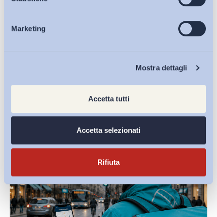
Marketing
Eventi
Condividi su:
Chi Siamo
Mostra dettagli
Ultimi Interventi
Accetta tutti
Accetta selezionati
Rifiuta