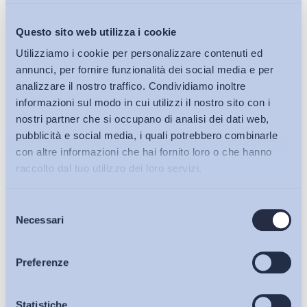
degli strumenti e dei contenuti del Progetto “Giovani –
Artigianato – Scuola per la valorizzazione dell’artigianato”.
Questo sito web utilizza i cookie
Utilizziamo i cookie per personalizzare contenuti ed
annunci, per fornire funzionalità dei social media e per
Alfonso Balsamo
analizzare il nostro traffico. Condividiamo inoltre
informazioni sul modo in cui utilizzi il nostro sito con i
Scuola internazionale di dottorato in Formazione della persona
nostri partner che si occupano di analisi dei dati web,
e mercato del lavoro
pubblicità e social media, i quali potrebbero combinarle
con altre informazioni che hai fornito loro o che hanno
ADAPT-CQIA, Università degli Studi di Bergamo
raccolto dal tuo utilizzo dei loro servizi.
@Alfonso_Balsamo
Selezione
Bollettini ADAPT
Necessari
del
consenso
Articoli
Preferenze
Scarica il pdf
Osservatori
Statistiche