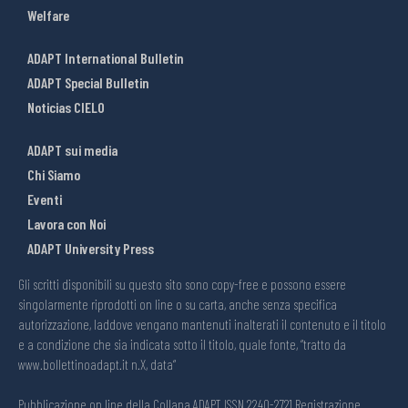
Welfare
ADAPT International Bulletin
ADAPT Special Bulletin
Noticias CIELO
ADAPT sui media
Chi Siamo
Eventi
Lavora con Noi
ADAPT University Press
Gli scritti disponibili su questo sito sono copy-free e possono essere
singolarmente riprodotti on line o su carta, anche senza specifica
autorizzazione, laddove vengano mantenuti inalterati il contenuto e il titolo
e a condizione che sia indicata sotto il titolo, quale fonte, “tratto da
www.bollettinoadapt.it n.X, data“
Pubblicazione on line della Collana ADAPT ISSN 2240-2721 Registrazione