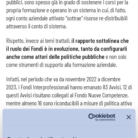
pubblici, sono spesso già in grado di sostenere i corsi per la
propria formazione e operano in un sistema in cui, di fatto,
ogni conto aziendale attivato “sottrae” risorse re-distribuibili
attraverso il conto di sistema.
Rispetto, invece ai temi trattati,
il rapporto sottolinea che
il ruolo dei Fondi è in evoluzione, tanto da configurarli
anche come attori delle politiche pubbliche
e non solo
come strumenti di supporto alla formazione aziendale.
Infatti, nel periodo che va da novembre 2022 a dicembre
2023, i Fondi Interprofessionali hanno emanato 83 Avvisi, 12 di
questi Avvisi risultano collegati al Fondo Nuove Competenze,
mentre almeno 16 sono riconducibili a misure di politica attiva
del lavoro e tra questi,
12 sono rivolti specificamente a
lavoratori beneficiari di strumenti di tutela del reddito,
secondo quanto previsto dalla L. 230/21 (comma 242)
,
dimostrando un’attenzione crescente ai temi strategici per il