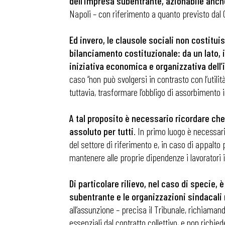
dell’impresa subentrante, azionabile anch
Napoli – con riferimento a quanto previsto dal 
Ed invero, le clausole sociali non costitu
bilanciamento costituzionale: da un lato, il 
iniziativa economica e organizzativa dell’i
caso “non può svolgersi in contrasto con l’utili
tuttavia, trasformare l’obbligo di assorbimento 
A tal proposito è necessario ricordare che
assoluto per tutti
. In primo luogo è necessari
del settore di riferimento e, in caso di appalt
mantenere alle proprie dipendenze i lavoratori i
Di particolare rilievo, nel caso di specie, 
subentrante e le organizzazioni sindacali 
all’assunzione – precisa il Tribunale, richiamand
essenziali dal contratto collettivo, e non richi