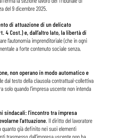
afferma la sezione lavoro del Tribunale di
nza del 9 dicembre 2025.
nto di attuazione di un delicato
4 Cost.) e, dall’altro lato, la libertà di
itare l’autonomia imprenditoriale (che in ogni
damentale a forte contenuto sociale senza,
azione, non operano in modo automatico e
 dal testo della clausola contrattual-collettiva
pera solo quando l’impresa uscente non intenda
ni sindacali: l’incontro tra impresa
evolarne l’attuazione
. Il diritto del lavoratore
in quanto già definito nei suoi elementi
ndenti trasmesso dall’impresa uscente non ha