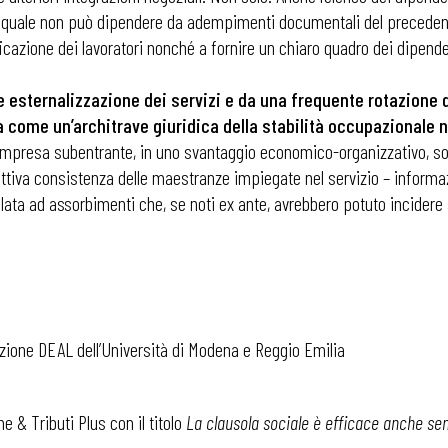
, il quale non può dipendere da adempimenti documentali del precedent
ficazione dei lavoratori nonché a fornire un chiaro quadro dei dipende
 esternalizzazione dei servizi e da una frequente rotazione de
ome un’architrave giuridica della stabilità occupazionale ne
l’impresa subentrante, in uno svantaggio economico-organizzativo, s
ttiva consistenza delle maestranze impiegate nel servizio – inform
colata ad assorbimenti che, se noti ex ante, avrebbero potuto incidere 
zione DEAL dell’Università di Modena e Reggio Emilia
 ADAPT
 & Tributi Plus con il titolo
La clausola sociale è efficace anche se