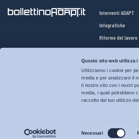
Interventi ADAPT
Infografiche
Riforme del lavoro
Mercato del lavoro
Questo sito web utilizza i
Relazioni industria
Utilizziamo i cookie per pe
Salute e sicurezza
media e per analizzare il n
il nostro sito con i nostri 
Welfare
media, i quali potrebbero c
raccolto dal tuo utilizzo dei
Selezione
Necessari
del