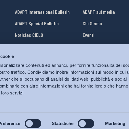
ADAPT International Bulletin
ADAPT sui media
ADAPT Special Bulletin
Chi Siamo
Noticias CIELO
Eventi
Lavora con Noi
 cookie
li
ADAPT University Press
rsonalizzare contenuti ed annunci, per fornire funzionalità dei soc
ostro traffico. Condividiamo inoltre informazioni sul modo in cui ut
partner che si occupano di analisi dei dati web, pubblicità e social
ombinarle con altre informazioni che hai fornito loro o che hanno
 loro servizi.
© 2026 Bollettino Adapt.
Tutti i diritti riservati.
Privacy policy
|
Cookies Policy
Preferenze
Statistiche
Marketing