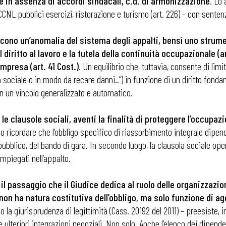
e in assenza di accordi sindacali, c.d. di armonizzazione
. Lo 
CCNL pubblici esercizi, ristorazione e turismo (art. 226) – con sente
iscono un’anomalia del sistema degli appalti, bensì uno strume
diritto al lavoro e la tutela della continuità occupazionale (art. 
mpresa (art. 41 Cost.)
. Un equilibrio che, tuttavia, consente di lim
tà sociale o in modo da recare danni..”) in funzione di un diritto fon
in un vincolo generalizzato e automatico.
 le clausole sociali, aventi la finalità di proteggere l’occup
o ricordare che l’obbligo specifico di riassorbimento integrale dipende
o pubblico, del bando di gara. In secondo luogo, la clausola sociale o
mpiegati nell’appalto.
è il passaggio che il Giudice dedica al ruolo delle organizzazio
non ha natura costitutiva dell’obbligo, ma solo funzione di ag
o la giurisprudenza di legittimità (Cass. 20192 del 2011) – preesiste, 
ede ulteriori integrazioni negoziali. Non solo. Anche l’elenco dei dipe