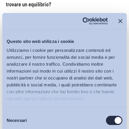
trovare un equilibrio?
La norma UNI sull’intelligenza artificiale può dunque essere
letta in due modi. Come un utile passo avanti nella chiarezza
dei profili professionali. Oppure come un campanello
d’allarme per un sistema di rappresentanza che rischia di
Questo sito web utilizza i cookie
farsi sfilare la sua funzione storica. La risposta non può
Utilizziamo i cookie per personalizzare contenuti ed
essere il rifiuto della normazione tecnica. Sarebbe miope.
Ma
annunci, per fornire funzionalità dei social media e per
ancora più miope sarebbe accettare che la tecnica
analizzare il nostro traffico. Condividiamo inoltre
prenda il posto della rappresentanza. Perché se i
informazioni sul modo in cui utilizzi il nostro sito con i
mestieri vengono definiti fuori dalla contrattazione,
nostri partner che si occupano di analisi dei dati web,
anche il loro valore economico e sociale finirà per
pubblicità e social media, i quali potrebbero combinarle
essere deciso fuori dalla contrattazione collettiva e
con altre informazioni che hai fornito loro o che hanno
raccolto dal tuo utilizzo dei loro servizi.
dai vincoli di solidarietà sociale che la caratterizzano.
Bollettino ADAPT 11 maggio 2026, n. 18
Selezione
Bollettini ADAPT
Necessari
del
Michele Tiraboschi
consenso