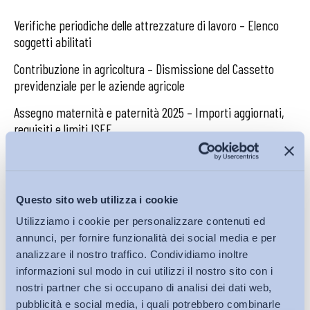
Verifiche periodiche delle attrezzature di lavoro – Elenco
soggetti abilitati
Contribuzione in agricoltura – Dismissione del Cassetto
previdenziale per le aziende agricole
Assegno maternità e paternità 2025 – Importi aggiornati,
requisiti e limiti ISEE
Cessione del quinto delle pensioni – Aggiornamento tassi
per il secondo trimestre 2025
Nuova classificazione delle attività economiche – Codice
Questo sito web utilizza i cookie
ATECO 2025
Utilizziamo i cookie per personalizzare contenuti ed
annunci, per fornire funzionalità dei social media e per
Collegato Lavoro – Prime indicazioni operative
analizzare il nostro traffico. Condividiamo inoltre
informazioni sul modo in cui utilizzi il nostro sito con i
Transizioni occupazionali e mercato del
nostri partner che si occupano di analisi dei dati web,
lavoro
pubblicità e social media, i quali potrebbero combinarle