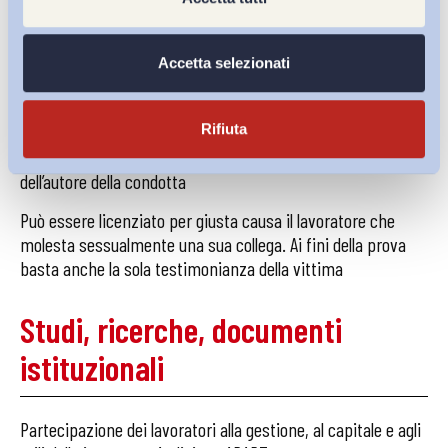
delle strutture organizzative e operative fondamentali e,
soprattutto, l’assenza di referenti dell’appaltatore rende
Accetta selezionati
illegittimo l’appalto
Rivolgere frasi offensive sull’orientamento sessuale ad un
Rifiuta
collega, integra una forma di molestia per la cui
sussistenza non è richiesta l’intenzione soggettiva
dell’autore della condotta
Può essere licenziato per giusta causa il lavoratore che
molesta sessualmente una sua collega. Ai fini della prova
basta anche la sola testimonianza della vittima
Studi, ricerche, documenti
istituzionali
Partecipazione dei lavoratori alla gestione, al capitale e agli