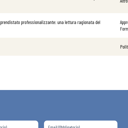
Altro
prendistato professionalizzante: una lettura ragionata del
Appr
For
 ADAPT
Poli
i