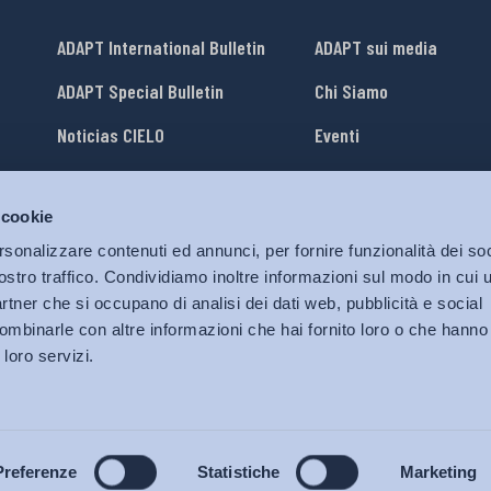
ADAPT International Bulletin
ADAPT sui media
ADAPT Special Bulletin
Chi Siamo
Noticias CIELO
Eventi
Lavora con Noi
 cookie
li
ADAPT University Press
rsonalizzare contenuti ed annunci, per fornire funzionalità dei soc
ostro traffico. Condividiamo inoltre informazioni sul modo in cui ut
partner che si occupano di analisi dei dati web, pubblicità e social
ombinarle con altre informazioni che hai fornito loro o che hanno
 loro servizi.
© 2026 Bollettino Adapt.
Tutti i diritti riservati.
Privacy policy
|
Cookies Policy
Preferenze
Statistiche
Marketing