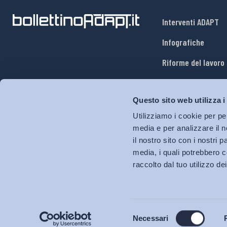
Interventi ADAPT
Infografiche
Riforme del lavoro
Mercato del lavoro
Questo sito web utilizza i
Relazioni industria
Utilizziamo i cookie per pe
Salute e sicurezza
media e per analizzare il n
il nostro sito con i nostri 
Welfare
media, i quali potrebbero c
raccolto dal tuo utilizzo dei
Selezione
Necessari
del