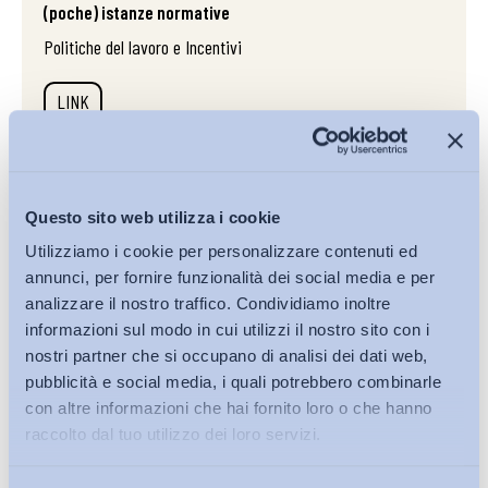
(poche) istanze normative
Politiche del lavoro e Incentivi
LINK
03/07/2024
Questo sito web utilizza i cookie
Le novità introdotte dal d.lgs. n. 62/2024 in materia di
accomodamenti ragionevoli e le loro implicazioni per il
Utilizziamo i cookie per personalizzare contenuti ed
diritto del...
annunci, per fornire funzionalità dei social media e per
Altro
analizzare il nostro traffico. Condividiamo inoltre
informazioni sul modo in cui utilizzi il nostro sito con i
LINK
nostri partner che si occupano di analisi dei dati web,
pubblicità e social media, i quali potrebbero combinarle
con altre informazioni che hai fornito loro o che hanno
raccolto dal tuo utilizzo dei loro servizi.
19/02/2024
Il diritto al lavoro agile fra accomodamenti ragionevoli e