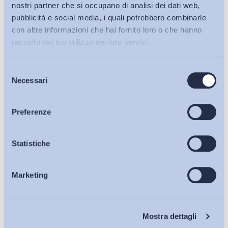
nostri partner che si occupano di analisi dei dati web,
pubblicità e social media, i quali potrebbero combinarle
Iscriviti alla Newsletter
con altre informazioni che hai fornito loro o che hanno
raccolto dal tuo utilizzo dei loro servizi.
Selezione
Bollettini ADAPT
Necessari
del
consenso
Articoli
Preferenze
Osservatori
Statistiche
Marketing
Eventi
Chi Siamo
Mostra dettagli