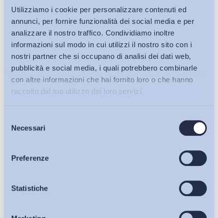
Utilizziamo i cookie per personalizzare contenuti ed
17/02/2025
annunci, per fornire funzionalità dei social media e per
Contratto di apprendistato e pubbliche amministrazioni:
analizzare il nostro traffico. Condividiamo inoltre
una sperimentazione che non decolla
informazioni sul modo in cui utilizzi il nostro sito con i
Apprendistato e Tirocini, Politiche del lavoro e Incentivi
nostri partner che si occupano di analisi dei dati web,
pubblicità e social media, i quali potrebbero combinarle
LINK
con altre informazioni che hai fornito loro o che hanno
raccolto dal tuo utilizzo dei loro servizi.
27/01/2025
Selezione
Bollettini ADAPT
Necessari
del
“Le persone al centro”: l’ultima frontiera della
consenso
formazione nel pubblico impiego
Articoli
Istruzione e Formazione, Politiche del lavoro e Incentivi
Preferenze
LINK
Osservatori
Statistiche