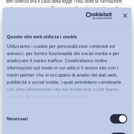
Ben diverso era il caso della legge Treu, dove la formazione
esterna assumeva un rilievo normativo più marcato, anche
perché la perdita del beneficio era espressamente collegata
alla mancata partecipazione alle iniziative proposte
dall’amministrazione competente.
Questo sito web utilizza i cookie
Tuttavia, appare opportuno evidenziare come la decisione
Utilizziamo i cookie per personalizzare contenuti ed
assuma rilevanza non solo con riferimento alla formazione
annunci, per fornire funzionalità dei social media e per
esterna prevista dalla normativa sopra richiamata, tra l’altro
analizzare il nostro traffico. Condividiamo inoltre
informazioni sul modo in cui utilizzi il nostro sito con i
non più in vigore, ma soprattutto perché conserva ancora
nostri partner che si occupano di analisi dei dati web,
piena attualità nell’attuale cornice legislativa del d.lgs. n.
pubblicità e social media, i quali potrebbero combinarle
81/2015. Difatti, la pronuncia valorizza un principio più
con altre informazioni che hai fornito loro o che hanno
generale: la decadenza dai benefici contributivi non può
raccolto dal tuo utilizzo dei loro servizi.
discendere automaticamente da una violazione formale o
isolata, ma richiede una valutazione sostanziale
Selezione
dell’inadempimento e della sua effettiva incidenza sulla
Bollettini ADAPT
Necessari
del
finalità formativa dell’apprendistato.
consenso