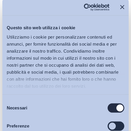
Università di Modena e Reggio Emilia
X
@MicheTiraboschi
Questo sito web utilizza i cookie
Utilizziamo i cookie per personalizzare contenuti ed
annunci, per fornire funzionalità dei social media e per
Condividi su:
analizzare il nostro traffico. Condividiamo inoltre
informazioni sul modo in cui utilizzi il nostro sito con i
nostri partner che si occupano di analisi dei dati web,
pubblicità e social media, i quali potrebbero combinarle
con altre informazioni che hai fornito loro o che hanno
Ultimi Interventi
raccolto dal tuo utilizzo dei loro servizi.
Selezione
Bollettini ADAPT
Necessari
del
consenso
Articoli
Preferenze