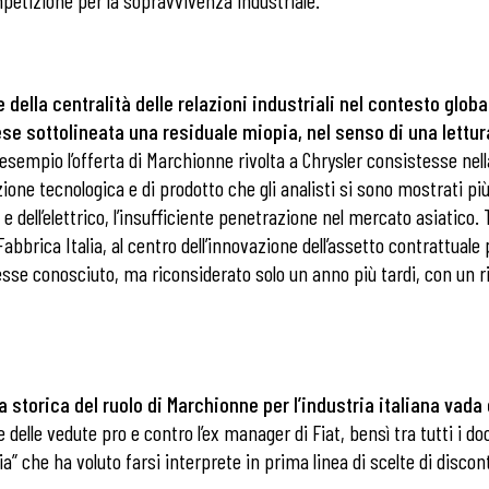
mpetizione per la sopravvivenza industriale.
 della centralità delle relazioni industriali nel contesto glob
prese sottolineata una residuale miopia, nel senso di una lettur
esempio l’offerta di Marchionne rivolta a Chrysler consistesse nel
zione tecnologica e di prodotto che gli analisti si sono mostrati più
 e dell’elettrico, l’insufficiente penetrazione nel mercato asiatico.
Fabbrica Italia, al centro dell’innovazione dell’assetto contrattual
 avesse conosciuto, ma riconsiderato solo un anno più tardi, con u
a storica del ruolo di Marchionne per l’industria italiana vada
delle vedute pro e contro l’ex manager di Fiat, bensì tra tutti i docum
ria” che ha voluto farsi interprete in prima linea di scelte di dis