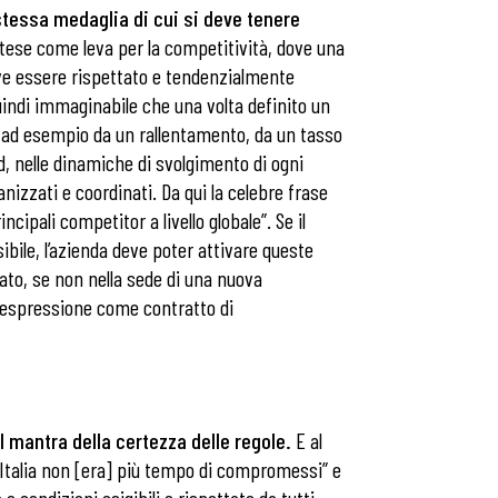
a stessa medaglia di cui si deve tenere
intese come leva per la competitività, dove una
eve essere rispettato e tendenzialmente
uindi immaginabile che una volta definito un
 ad esempio da un rallentamento, da un tasso
, nelle dinamiche di svolgimento di ogni
izzati e coordinati. Da qui la celebre frase
cipali competitor a livello globale”. Se il
ibile, l’azienda deve poter attivare queste
cato, se non nella sede di una nuova
a espressione come contratto di
 mantra della certezza delle regole.
E al
r l’Italia non [era] più tempo di compromessi” e