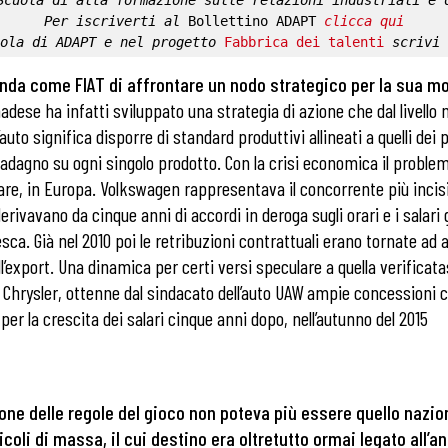
Scuola di alta formazione sulle relazioni industriali e 
Per iscriverti al 
Bollettino ADAPT
clicca qui
ola di ADAPT
 e nel progetto 
Fabbrica dei talenti
 scrivi 
nda come FIAT di affrontare un nodo strategico per la sua m
dese ha infatti sviluppato una strategia di azione che dal livello 
to significa disporre di standard produttivi allineati a quelli dei 
adagno su ogni singolo prodotto. Con la crisi economica il problema 
lare, in Europa. Volkswagen rappresentava il concorrente più incisi
erivavano da cinque anni di accordi in deroga sugli orari e i salari 
ca. Già nel 2010 poi le retribuzioni contrattuali erano tornate ad 
ell’export. Una dinamica per certi versi speculare a quella verifica
 Chrysler, ottenne dal sindacato dell’auto UAW ampie concessioni 
er la crescita dei salari cinque anni dopo, nell’autunno del 2015
ione delle regole del gioco non poteva più essere quello nazion
coli di massa, il cui destino era oltretutto ormai legato all’a