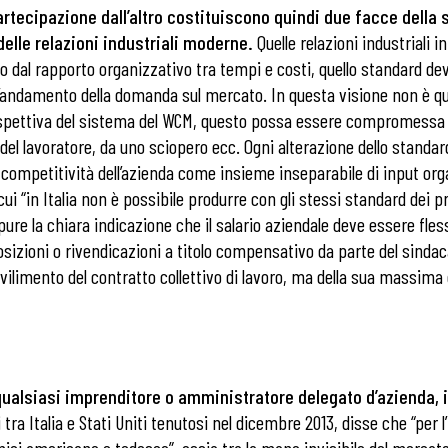
a partecipazione dall’altro costituiscono quindi due facce dell
delle relazioni industriali moderne.
Quelle relazioni industriali 
to dal rapporto organizzativo tra tempi e costi, quello standard d
all’andamento della domanda sul mercato. In questa visione non è q
ospettiva del sistema del WCM, questo possa essere compromessa
 lavoratore, da uno sciopero ecc. Ogni alterazione dello standard
competitività dell’azienda come insieme inseparabile di input organ
i “in Italia non è possibile produrre con gli stessi standard dei prin
ure la chiara indicazione che il salario aziendale deve essere fless
pposizioni o rivendicazioni a titolo compensativo da parte del sinda
vilimento del contratto collettivo di lavoro, ma della sua massim
 ADAPT
alsiasi imprenditore o amministratore delegato d’azienda, il
ni tra Italia e Stati Uniti tenutosi nel dicembre 2013, disse che “pe