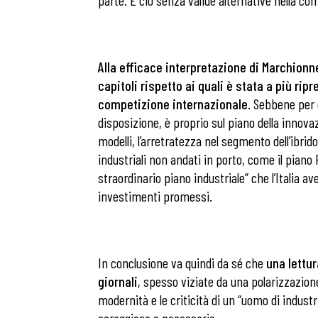
parte. E ciò senza valide alternative nella co
Alla efficace interpretazione di Marchionne
capitoli rispetto ai quali è stata a più ri
competizione internazionale
. Sebbene per 
disposizione, è proprio
sul piano della innova
modelli, l’arretratezza nel segmento dell’ibrido
industriali non andati in porto, come il piano 
straordinario piano industriale” che l’Italia
investimenti promessi.
In conclusione va quindi da sé che
una lettur
giornali
, spesso viziate da una polarizzazione 
modernità e le criticità di un “uomo di indust