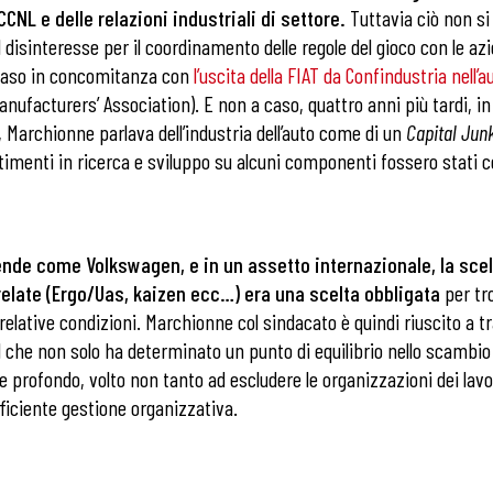
CNL e delle relazioni industriali di settore.
Tuttavia ciò non si
l disinteresse per il coordinamento delle regole del gioco con le az
 caso in concomitanza con
l’
uscita della FIAT da Confindustria nell’a
nufacturers’ Association). E non a caso, quattro anni più tardi, i
Marchionne parlava dell’industria dell’auto come di un
Capital Jun
stimenti in ricerca e sviluppo su alcuni componenti fossero stati co
nde come Volkswagen, e in un assetto internazionale, la scelt
relate (Ergo/Uas, kaizen ecc…) era una scelta obbligata
per tro
 relative condizioni. Marchionne col sindacato è quindi riuscito a tr
 Il che non solo ha determinato un punto di equilibrio nello scamb
 profondo, volto non tanto ad escludere le organizzazioni dei lavo
efficiente gestione organizzativa.