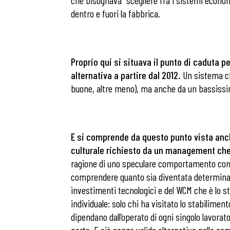
che bisognava “scegliere fra i sistemi economi
dentro e fuori la fabbrica.
Osservator
Proprio qui si situava il punto di caduta pe
Eventi
alternativa a partire dal 2012.
Un sistema ch
buone, altre meno), ma anche da un bassissimo
Chi Siamo
E
si comprende da questo punto vista anc
culturale richiesto da un management che
ragione di uno speculare comportamento conflitt
comprendere quanto sia diventata determinante
investimenti tecnologici e del WCM che è lo str
individuale: solo chi ha visitato lo stabilime
dipendano dall’operato di ogni singolo lavorato