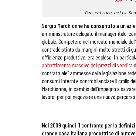
ADAPT
 - 
Per entrare nella 
Scu
Sergio Marchionne ha consentito a un’azie
amministratore delegato il manager italo-cana
globale. Competere nel mercato mondiale dell’au
contraddistinto da margini molto stretti di gu
efficienze produttive, era esploso. In partico
abbattimento massivo dei prezzi
di vendita
d
contrattuale” ammesse dalla legislazione tedes
consumi interni e controbilanciare il crollo d
Marchionne, in cambio dell’impegno a salvare
lavoro, per poi negoziare una nuovo percorso p
Nel 2009 quindi il confronto per la definiz
grande casa Italiana produttrice di autovei