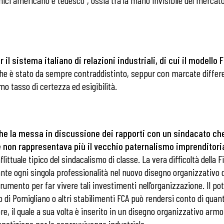
ci americano e tedesco”, ossia tra la mano invisibile del mercato e
i
r il sistema italiano di relazioni industriali, di cui il modello
e è stato da sempre contraddistinto, seppur con marcate differen
 tasso di certezza ed esigibilità.
he la messa in discussione dei rapporti con un sindacato c
 non rappresentava più il vecchio paternalismo imprenditori
uale tipico del sindacalismo di classe. La vera difficoltà della Fio
 ogni singola professionalità nel nuovo disegno organizzativo del
umento per far vivere tali investimenti nell’organizzazione. Il pote
nto di Pomigliano o altri stabilimenti FCA può rendersi conto di qu
re, il quale a sua volta è inserito in un disegno organizzativo armon