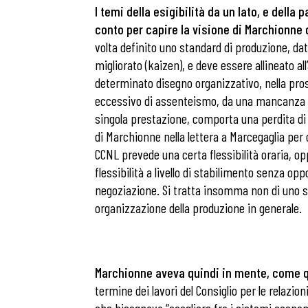
I temi della esigibilità da un lato, e dell
conto per capire la visione di Marchionne 
volta definito uno standard di produzione, da
migliorato (kaizen), e deve essere allineato 
determinato disegno organizzativo, nella pr
eccessivo di assenteismo, da una mancanza del
singola prestazione, comporta una perdita di 
di Marchionne nella lettera a Marcegaglia per cu
CCNL prevede una certa flessibilità oraria, opp
flessibilità a livello di stabilimento senza o
negoziazione. Si tratta insomma non di uno s
organizzazione della produzione in generale.
Bollettini
Marchionne aveva quindi in mente, come qu
termine dei lavori del Consiglio per le relazio
Articoli