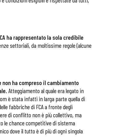
 condizioni esigibili e rispettate da tutti,
 FCA ha rappresentato la sola credibile
ze settoriali, da moltissime regole (alcune
he non ha compreso il cambiamento
ale.
Atteggiamento al quale era legato in
m è stata infatti in larga parte quella di
le fabbriche di FCA a fronte degli
re di conflitto non è più collettivo, ma
anto le chance competitive di sistema
ico dove il tutto è di più di ogni singola