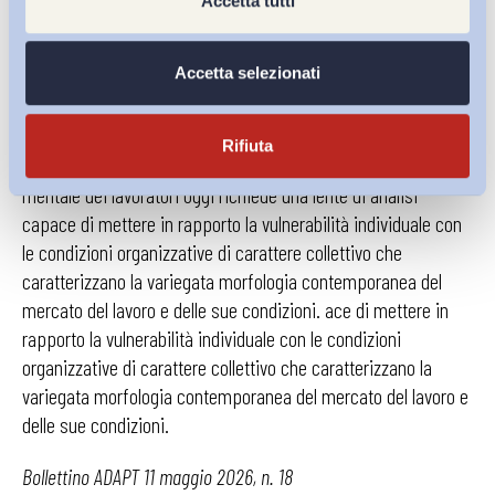
Accetta tutti
gestito.
A questo scopo, lo studio propone una serie di
esempi pratici legati a situazioni che possono presentarsi in
Accetta selezionati
differenti ambienti di lavoro e relative misure preventive che
possono essere messe in atto. Tale attenzione alla
quotidianità degli ambienti di lavoro rappresenta la proposta
Rifiuta
centrale dell’ultimo studio dell’OIL: occuparsi della salute
mentale dei lavoratori oggi richiede una lente di analisi
capace di mettere in rapporto la vulnerabilità individuale con
le condizioni organizzative di carattere collettivo che
caratterizzano la variegata morfologia contemporanea del
mercato del lavoro e delle sue condizioni. ace di mettere in
rapporto la vulnerabilità individuale con le condizioni
organizzative di carattere collettivo che caratterizzano la
variegata morfologia contemporanea del mercato del lavoro e
delle sue condizioni.
Bollettino ADAPT 11 maggio 2026, n. 18