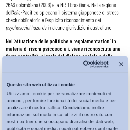
2646 colombiana (2008) e la NR-1 brasiliana. Nella regione
dell’Asia-Pacifico spiccano il sistema giapponese di stress
check obbligatorio e l’esplicito riconoscimento dei
psychosocial hazards
in alcune giurisdizioni australiane.
Nell’attuazione delle politiche e regolamentazioni in
materia di rischi psicosociali, viene riconosciuta una
forte centralità al ruolo del dialogo sociale e della
contrattazione collettiva:
le evidenze richiamate dal report
dimostrano che le
policy
e la normativa in materia di SSL
risultano più efficaci quando le organizzazioni datoriali e
Questo sito web utilizza i cookie
sindacali sono coinvolte nei processi di elaborazione,
monitoraggio e attuazione, in quanto la partecipazione
Utilizziamo i cookie per personalizzare contenuti ed
rafforza la legittimazione degli interventi, ne favorisce il
annunci, per fornire funzionalità dei social media e per
analizzare il nostro traffico. Condividiamo inoltre
rispetto e ne facilita l’adattamento alle specificità settoriali e
informazioni sul modo in cui utilizzi il nostro sito con i
organizzative. Sul piano internazionale, l’integrazione delle
nostri partner che si occupano di analisi dei dati web,
parti sociali in questo ambito sembra restare tuttavia
pubblicità e social media, i quali potrebbero combinarle