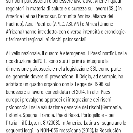
su rischi psicosociali e benessere lavorativo. Anche i quadri
regolatori in materia di salute e sicurezza sul lavoro (SSL) in
America Latina (Mercosur, Comunità Andina, Alianza del
Pacífico), Asia-Pacifico (APEC, ASEAN) e Africa (Unione
Africana) hanno introdotto, con diversa intensità e cronologie,
riferimenti regionali ai rischi psicosociali.
A livello nazionale, il quadro è eterogeneo. I Paesi nordici, nella
ricostruzione dell’OIL, sono stati i primi a integrare la
dimensione psicosociale nella legislazione SSL come parte
del generale dovere di prevenzione. Il Belgio, ad esempio, ha
adottato un quadro organico con la Legge del 1996 sul
benessere al lavoro, consolidata nel 2014. In altri Paesi
europei prevalgono approcci di integrazione dei rischi
psicosociali nella valutazione generale dei rischi (Germania,
Estonia, Spagna, Francia, Paesi Bassi, Portogallo e – per
l’Italia – il D.Lgs. n. 81/2008). In America Latina si segnalano le
seguenti leggi: la NOM-035 messicana (2018), la Resolución