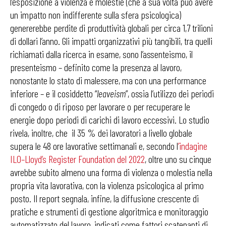
l’esposizione a violenza e molestie (che a sua volta può avere
un impatto non indifferente sulla sfera psicologica)
genererebbe perdite di produttività globali per circa 1,7 trilioni
di dollari l’anno. Gli impatti organizzativi più tangibili, tra quelli
richiamati dalla ricerca in esame, sono l’assenteismo, il
presenteismo – definito come la presenza al lavoro,
nonostante lo stato di malessere, ma con una performance
inferiore – e il cosiddetto “
leaveism
”, ossia l’utilizzo dei periodi
di congedo o di riposo per lavorare o per recuperare le
energie dopo periodi di carichi di lavoro eccessivi. Lo studio
rivela, inoltre, che il 35 % dei lavoratori a livello globale
supera le 48 ore lavorative settimanali e, secondo l
’indagine
ILO–Lloyd’s Register Foundation del 2022
, oltre uno su cinque
avrebbe subito almeno una forma di violenza o molestia nella
propria vita lavorativa, con la violenza psicologica al primo
posto. Il report segnala, infine, la diffusione crescente di
pratiche e strumenti di gestione algoritmica e monitoraggio
automatizzato del lavoro, indicati come fattori scatenanti di