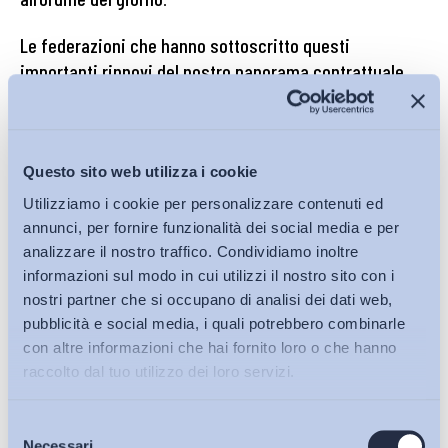
Le federazioni che hanno sottoscritto questi
importanti rinnovi del nostro panorama contrattuale
non hanno semplicemente potuto dare comunicazione
formale alle istituzioni pubbliche interessate
dell’avvenuto rinnovo
.
Questo sito web utilizza i cookie
Da qui tutti a parlare, rispetto alla questione salariale,
Utilizziamo i cookie per personalizzare contenuti ed
dell’annoso problema dei ritardi nei rinnovi contrattuali
annunci, per fornire funzionalità dei social media e per
alimentando una problematica che, invero, assume
un peso
analizzare il nostro traffico. Condividiamo inoltre
marginale rispetto alla grave questione salariare
che
informazioni sul modo in cui utilizzi il nostro sito con i
giustamente riemerge con continuità (ma con pochi
nostri partner che si occupano di analisi dei dati web,
contributi costruttivi alla soluzione del problema) nel dibattito
pubblicità e social media, i quali potrebbero combinarle
con altre informazioni che hai fornito loro o che hanno
pubblico e nel confronto tra forze politiche e sociali.
raccolto dal tuo utilizzo dei loro servizi.
Bollettino ADAPT 16 febbraio 2026, n. 6
Selezione
Bollettini ADAPT
Michele Tiraboschi
Necessari