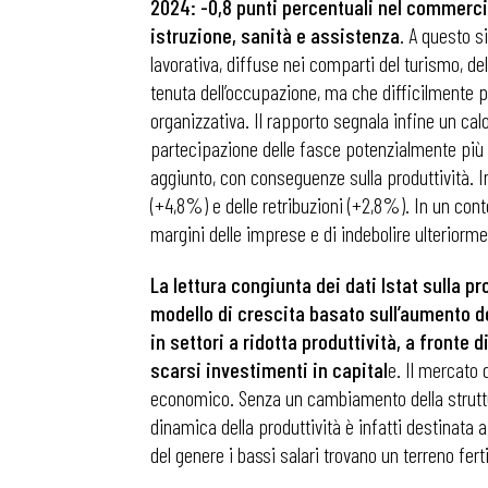
2024: -0,8 punti percentuali nel commercio, 
istruzione, sanità e assistenza
. A questo s
lavorativa, diffuse nei comparti del turismo, del
tenuta dell’occupazione, ma che difficilmente p
organizzativa. Il rapporto segnala infine un calo
partecipazione delle fasce potenzialmente più di
aggiunto, con conseguenze sulla produttività. In
(+4,8%) e delle retribuzioni (+2,8%). In un con
margini delle imprese e di indebolire ulteriormen
La lettura congiunta dei dati Istat sulla pr
modello di crescita basato sull’aumento de
in settori a ridotta produttività, a fronte
scarsi investimenti in capital
e. Il mercato 
economico. Senza un cambiamento della struttura 
dinamica della produttività è infatti destinata 
del genere i bassi salari trovano un terreno fert