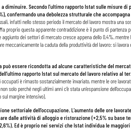
a a diminuire. Secondo l’ultimo rapporto Istat sulle misure di p
2,7%), confermando una debolezza strutturale che accompagna
sali, infatti nello stesso periodo il mercato del lavoro mostra una so
. Ma proprio questa apparente contraddizione è il punto di partenza 
re aggiunto dei settori di mercato cresce appena dello 0,4%, mentre l’
re meccanicamente la caduta della produttività del lavoro: si lavora
za può essere ricondotta ad alcune caratteristiche del mercat
dell’ultimo rapporto Istat sul mercato del lavoro relativo al t
 di occupati è rimasto sostanzialmente invariato, mentre le ore lavo
ù non solo perché negli ultimi anni c’è stata un’espansione dell’occu
o sul margine intensivo).
zione settoriale dell’occupazione. L’aumento delle ore lavorat
lare dalle attività di alloggio e ristorazione (+2,5% su base te
,6%). Ed è proprio nei servizi che Istat individua le maggiori 