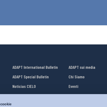
ADAPT International Bulletin
ADAPT sui media
ADAPT Special Bulletin
Chi Siamo
Noticias CIELO
Eventi
Lavora con Noi
 cookie
li
ADAPT University Press