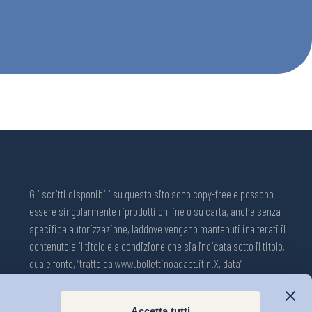
Gli scritti disponibili su questo sito sono copy-free e possono
essere singolarmente riprodotti on line o su carta, anche senza
specifica autorizzazione, laddove vengano mantenuti inalterati il
contenuto e il titolo e a condizione che sia indicata sotto il titolo,
quale fonte, “tratto da www.bollettinoadapt.it n.X, data“
Pubblicazione on line della Collana ADAPT ISSN 2240-2721
Accetta tutti