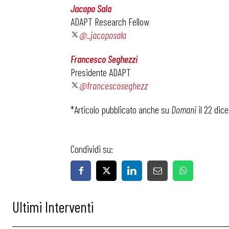
Jacopo Sala
ADAPT Research Fellow
Bollettini
@_jacoposala
Francesco Seghezzi
Articoli
Presidente ADAPT
@francescoseghezz
Osservator
*Articolo pubblicato anche su
Domani
il 22 dic
Eventi
Condividi su:
Chi Siamo
Ultimi Interventi