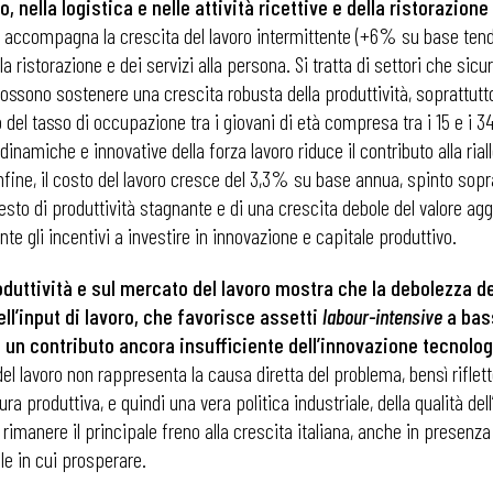
nella logistica e nelle attività ricettive e della ristorazione e
i accompagna la crescita del lavoro intermittente (+6% su base tende
la ristorazione e dei servizi alla persona. Si tratta di settori che si
ossono sostenere una crescita robusta della produttività, soprattutt
 del tasso di occupazione tra i giovani di età compresa tra i 15 e i 34
namiche e innovative della forza lavoro riduce il contributo alla rial
fine, il costo del lavoro cresce del 3,3% su base annua, spinto sopra
testo di produttività stagnante e di una crescita debole del valore a
te gli incentivi a investire in innovazione e capitale produttivo.
oduttività e sul mercato del lavoro mostra che la debolezza dell
ll’input di lavoro, che favorisce assetti
labour-intensive
a bass
 di un contributo ancora insufficiente dell’innovazione tecnolog
del lavoro non rappresenta la causa diretta del problema, bensì riflette
produttiva, e quindi una vera politica industriale, della qualità dell’
a rimanere il principale freno alla crescita italiana, anche in presenz
ile in cui prosperare.