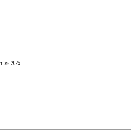
 ADAPT
i
embre 2025