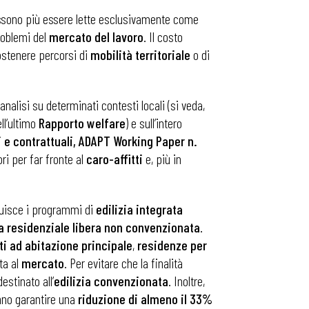
ossono più essere lette esclusivamente come
roblemi del
mercato del lavoro
. Il costo
 sostenere percorsi di
mobilità territoriale
o di
analisi su determinati contesti locali (si veda,
ell’ultimo
Rapporto welfare
) e sull’intero
i e contrattuali, ADAPT Working Paper n.
ori per far fronte al
caro-affitti
e, più in
ruisce i programmi di
edilizia integrata
ia residenziale libera non convenzionata
.
iti ad abitazione principale
,
residenze per
ta al
mercato
. Per evitare che la finalità
estinato all’
edilizia convenzionata
. Inoltre,
nno garantire una
riduzione di almeno il 33%