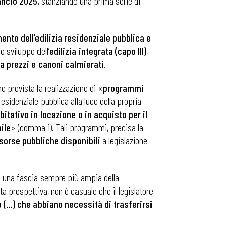
ancio 2025
, stanziando una prima serie di
ento dell’edilizia residenziale pubblica e
, lo sviluppo dell’
edilizia integrata (capo III)
,
a prezzi e canoni calmierati
.
ne prevista la realizzazione di «
programmi
esidenziale pubblica alla luce della propria
itativo in locazione o in acquisto per il
ile
» (comma 1). Tali programmi, precisa la
isorse pubbliche disponibili
a legislazione
 una fascia sempre più ampia della
ta prospettiva, non è casuale che il legislatore
o (…) che abbiano necessità di trasferirsi