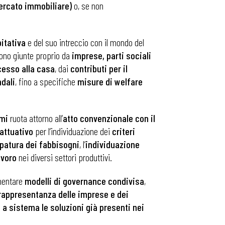
mercato immobiliare)
o, se non
itativa
e del suo intreccio con il mondo del
sono giunte proprio da
imprese, parti sociali
esso alla casa
, dai
contributi per il
ndali
, fino a specifiche
misure di welfare
mmi
ruota attorno all’
atto convenzionale con il
attuativo
per l’individuazione dei
criteri
atura dei fabbisogni
, l’
individuazione
avoro
nei diversi settori produttivi.
mentare
modelli di governance condivisa
,
 rappresentanza delle imprese e dei
 a sistema le soluzioni già presenti nei