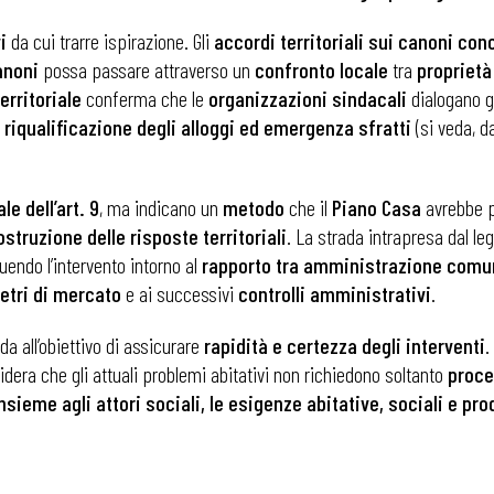
i
da cui trarre ispirazione. Gli
accordi territoriali sui canoni con
i
anoni
possa passare attraverso un
confronto locale
tra
proprietà 
erritoriale
conferma che le
organizzazioni sindacali
dialogano g
e, riqualificazione degli alloggi ed emergenza sfratti
(si veda, d
e dell’art. 9
, ma indicano un
metodo
che il
Piano Casa
avrebbe p
ostruzione delle risposte territoriali
. La strada intrapresa dal leg
uendo l’intervento intorno al
rapporto tra amministrazione comun
etri di mercato
e ai successivi
controlli amministrativi
.
da all’obiettivo di assicurare
rapidità e certezza degli interventi
.
sidera che gli attuali problemi abitativi non richiedono soltanto
proce
nsieme agli attori sociali, le esigenze abitative, sociali e prod