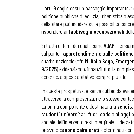
L’
art. 9
coglie così un passaggio importante, r
politiche pubbliche di edilizia, urbanistica o 
dell’abitare può incidere sulla possibilità concre
rispondere ai
fabbisogni occupazionali
dell
Si tratta di temi dei quali, come
ADAPT
, ci sia
sul punto, l’
approfondimento sulle politiche 
quadro nazionale (cfr.
M. Dalla Sega, Emergen
9/2025
) evidenziando, innanzitutto, la compl
generale, a spese abitative sempre più alte.
In questa prospettiva, è senza dubbio da eviden
attraverso la compresenza, nello stesso contesto
La prima componente è destinata alla
vendita
studenti universitari fuori sede
o
alloggi 
sociale dell’intervento resti marginale, il decr
prezzo e
canone calmierati
, determinati co