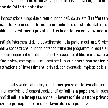
n percorso su cui il
Governo
aveva posto le basi con la
Legge di Bil
ne dell’offerta abitativa
».
impostazione lungo due direttrici principali: da un lato, il
rafforzam
 manutenzione del patrimonio immobiliare esistente
; dall’altro
bblico
,
investimenti privati
e
offerta abitativa convenzionata 
ti più interessanti del provvedimento, nella parte in cui (
art. 9
) vie
nati a soggetti che, pur non potendo fruire dei programmi di edilizia r
o comunque notevoli difficoltà nell’«
accesso al libero mercato ab
rincipale
», che rappresenta così per loro «
un onere non sostenib
attrazione di investimenti privati
, con eventuale impiego delle
r
onsapevolezza del fatto che, oggi, l’
emergenza abitativa
attraversa
 non ascrivibile ai canoni tradizionali dell’
edilizia popolare
. In ques
ammi di
edilizia integrata
, anche i «
lavoratori del settore privat
tazione principale, ivi inclusi lavoratori stagionali
».