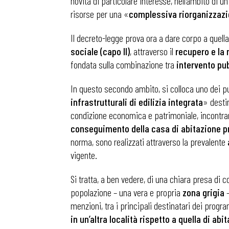
novità di particolare interesse, nell’ambito di u
risorse per una «
complessiva riorganizzazio
Il decreto-legge prova ora a dare corpo a quella 
sociale (capo II)
, attraverso il
recupero e la
fondata sulla combinazione tra
intervento pu
In questo secondo ambito, si colloca uno dei pun
infrastrutturali di edilizia integrata
» desti
condizione economica e patrimoniale, incontran
conseguimento della casa di abitazione p
norma, sono realizzati attraverso la prevalente
vigente.
Si tratta, a ben vedere, di una chiara presa di c
popolazione – una vera e propria
zona grigia
–
menzioni, tra i principali destinatari dei progr
in un’altra località rispetto a quella di abi