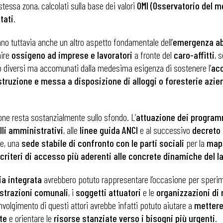
stessa zona, calcolati sulla base dei valori
OMI (Osservatorio del 
tati
.
 tuttavia anche un altro aspetto fondamentale dell’
emergenza ab
nire
ossigeno ad imprese e lavoratori
a fronte del
caro-affitti
, 
oro diversi ma accomunati dalla medesima esigenza di sostenere l’
acc
truzione e messa a disposizione di alloggi o foresterie azie
one resta sostanzialmente sullo sfondo. L’
attuazione dei progra
lli amministrativi
, alle
linee guida ANCI
e al successivo
decreto 
ce, una
sede stabile di confronto con le parti sociali
per la
mapp
 criteri di accesso più aderenti alle concrete dinamiche del l
ia integrata
avrebbero potuto rappresentare l’occasione per speri
 ADAPT
trazioni comunali
, i
soggetti attuatori
e le
organizzazioni di
oinvolgimento di questi attori avrebbe infatti potuto aiutare a
mettere
te
e orientare le
risorse stanziate verso i bisogni più urgenti
.