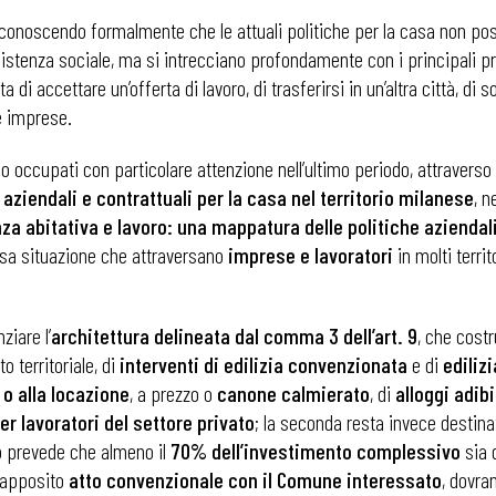
iconoscendo formalmente che le attuali politiche per la casa non p
assistenza sociale, ma si intrecciano profondamente con i principali p
ta di accettare un’offerta di lavoro, di trasferirsi in un’altra città, di
e imprese.
mo occupati con particolare attenzione nell’ultimo periodo, attraverso 
aziendali e contrattuali per la casa nel territorio milanese
, n
za abitativa e lavoro: una mappatura delle politiche aziendal
essa situazione che attraversano
imprese e lavoratori
in molti territ
ziare l’
architettura delineata dal comma 3 dell’art. 9
, che cost
 territoriale, di
interventi di edilizia convenzionata
e di
ediliz
 o alla locazione
, a prezzo o
canone calmierato
, di
alloggi adib
per lavoratori del settore privato
; la seconda resta invece destina
eto prevede che almeno il
70% dell’investimento complessivo
sia d
n apposito
atto convenzionale con il Comune interessato
, dovra