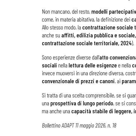
Non mancano, del resto,
modelli partecipativ
Osservator
come, in materia abitativa, la definizione dei
c
Allo stesso modo, la
contrattazione sociale t
anche su
affitti, edilizia pubblica e social
Eventi
contrattazione sociale territoriale, 2024
).
Sono esperienze diverse dall’
atto convenzional
Chi Siamo
sociali
nella
lettura delle esigenze
e nella
c
invece muoversi in una direzione diversa, costr
convenzionale di prezzi e canoni
, ai
param
Si tratta di una scelta comprensibile, se si guar
una
prospettiva di lungo periodo
, se si con
ma anche una
capacità stabile di leggere, i
Bollettino ADAPT 11 maggio 2026, n. 18