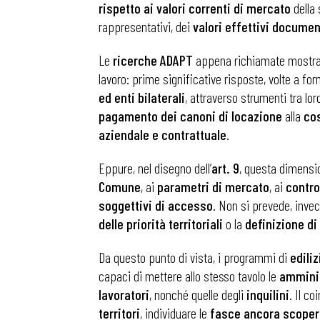
rispetto ai valori correnti di mercato
della 
rappresentativi, dei
valori effettivi documen
Le
ricerche ADAPT
appena richiamate mostrano
lavoro: prime significative risposte, volte a for
ed enti bilaterali
, attraverso strumenti tra l
pagamento dei canoni di locazione
alla
cos
aziendale e contrattuale
.
Eppure, nel disegno dell’
art. 9
, questa dimensi
Comune
, ai
parametri di mercato
, ai
contro
soggettivi di accesso
. Non si prevede, inve
delle priorità territoriali
o la
definizione di
Da questo punto di vista, i programmi di
ediliz
Bollettini
capaci di mettere allo stesso tavolo le
amminis
lavoratori
, nonché quelle degli
inquilini
. Il c
territori
, individuare le
fasce ancora scoper
Articoli