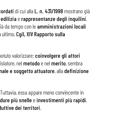
cordati
di cui alla
L. n. 431/1998
mostrano già
edilizia
e
rappresentanze degli inquilini
.
ià da tempo con le
amministrazioni locali
a ultimo,
Cgil, XIV Rapporto sulla
otuto valorizzare:
coinvolgere gli attori
islatore, nel
metodo
e nel
merito
, sembra
ale e soggetto attuatore
, alla
definizione
 Tuttavia, essa appare meno convincente in
dure più snelle
e
investimenti più rapidi
,
uttive dei territori
.