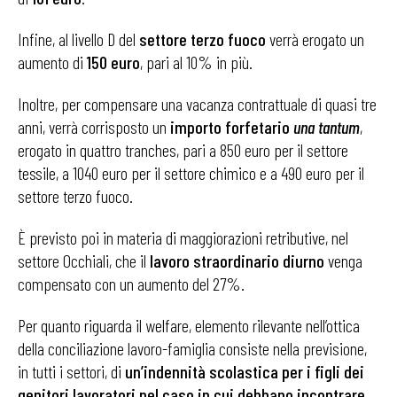
Infine, al livello D del
settore terzo fuoco
verrà erogato un
aumento di
150 euro
, pari al 10% in più.
Inoltre, per compensare una vacanza contrattuale di quasi tre
anni, verrà corrisposto un
importo forfetario
una tantum
,
erogato in quattro tranches, pari a 850 euro per il settore
tessile, a 1040 euro per il settore chimico e a 490 euro per il
settore terzo fuoco.
È previsto poi in materia di maggiorazioni retributive, nel
settore Occhiali, che il
lavoro straordinario diurno
venga
compensato con un aumento del 27%.
Per quanto riguarda il welfare, elemento rilevante nell’ottica
della conciliazione lavoro-famiglia consiste nella previsione,
in tutti i settori, di
un’indennità scolastica per i figli dei
genitori lavoratori nel caso in cui debbano incontrare