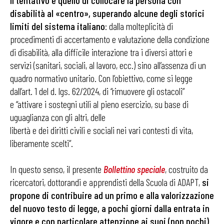
Il tentativo è quello di collocare la persona con
disabilità al «centro», superando alcune degli storici
limiti del sistema italiano
: dalla molteplicità di
procedimenti di accertamento e valutazione della condizione
di disabilità, alla difficile interazione tra i diversi attori e
servizi (sanitari, sociali, al lavoro, ecc.) sino all’assenza di un
quadro normativo unitario. Con l’obiettivo, come si legge
dall’art. 1 del d. lgs. 62/2024, di “rimuovere gli ostacoli”
e “attivare i sostegni utili al pieno esercizio, su base di
uguaglianza con gli altri, delle
libertà e dei diritti civili e sociali nei vari contesti di vita,
liberamente scelti”.
In questo senso, il presente
Bollettino speciale
, costruito da
ricercatori, dottorandi e apprendisti della Scuola di ADAPT,
si
propone di contribuire ad un primo e alla valorizzazione
del nuovo testo di legge, a pochi giorni dalla entrata in
vigore e con particolare attenzione ai suoi (non pochi)