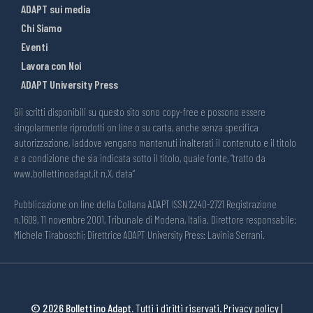
ADAPT sui media
Chi Siamo
Eventi
Lavora con Noi
ADAPT University Press
Gli scritti disponibili su questo sito sono copy-free e possono essere
singolarmente riprodotti on line o su carta, anche senza specifica
autorizzazione, laddove vengano mantenuti inalterati il contenuto e il titolo
e a condizione che sia indicata sotto il titolo, quale fonte, “tratto da
www.bollettinoadapt.it n.X, data“
Pubblicazione on line della Collana ADAPT ISSN 2240-2721 Registrazione
n.1609, 11 novembre 2001, Tribunale di Modena, Italia. Direttore responsabile:
Michele Tiraboschi; Direttrice ADAPT University Press: Lavinia Serrani.
© 2026 Bollettino Adapt.
Tutti i diritti riservati.
Privacy policy
|