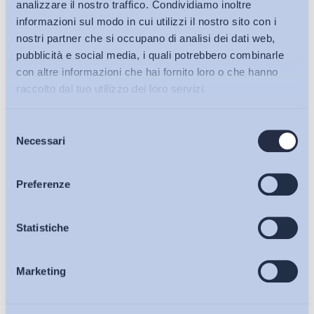
analizzare il nostro traffico. Condividiamo inoltre
informazioni sul modo in cui utilizzi il nostro sito con i
nostri partner che si occupano di analisi dei dati web,
pubblicità e social media, i quali potrebbero combinarle
con altre informazioni che hai fornito loro o che hanno
raccolto dal tuo utilizzo dei loro servizi.
Selezione
Bollettini ADAPT
Necessari
del
consenso
Articoli
Preferenze
Osservatori
Statistiche
Lavoro mediante piattaforma digitale: uno schema di
decreto carente sul...
Marketing
Eventi
di
Giada Benincasa