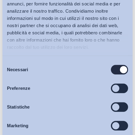
Ultimi Interventi
annunci, per fornire funzionalità dei social media e per
analizzare il nostro traffico. Condividiamo inoltre
informazioni sul modo in cui utilizzi il nostro sito con i
nostri partner che si occupano di analisi dei dati web,
pubblicità e social media, i quali potrebbero combinarle
con altre informazioni che hai fornito loro o che hanno
raccolto dal tuo utilizzo dei loro servizi.
Selezione
Bollettini ADAPT
Necessari
del
consenso
Articoli
Preferenze
Osservatori
Statistiche
Lavoro mediante piattaforma digitale: uno schema di
Marketing
Eventi
decreto carente sul...