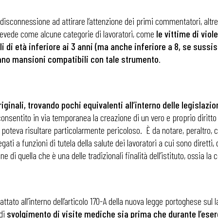
 disconnessione ad attirare l’attenzione dei primi commentatori, altre 
, prevede come alcune categorie di lavoratori, come
le vittime di vio
figli di età inferiore ai 3 anni (ma anche inferiore a 8, se sus
gano mansioni compatibili con tale strumento
.
ginali, trovando pochi equivalenti all’interno delle legislazio
onsentito in via temporanea la creazione di un vero e proprio diritto
poteva risultare particolarmente pericoloso. È da notare, peraltro, che
ati a funzioni di tutela della salute dei lavoratori a cui sono diretti, 
di quella che è una delle tradizionali finalità dell’istituto, ossia la c
rattato all’interno dell’articolo 170-A della nuova legge portoghese su
 di
svolgimento di visite mediche sia prima che durante l’eserc