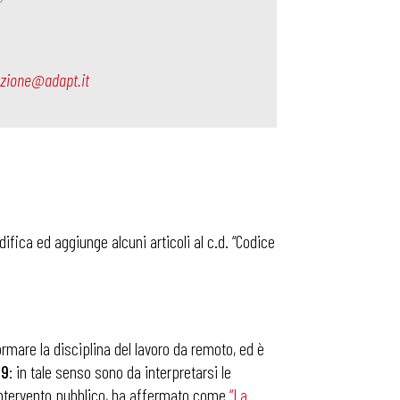
ezione@adapt.it
difica ed aggiunge alcuni articoli al c.d. “Codice
ormare la disciplina del lavoro da remoto, ed è
19
: in tale senso sono da interpretarsi le
 intervento pubblico, ha affermato come
“
La