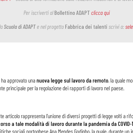
Per iscriverti al
Bollettino ADAPT
clicca qui
la
Scuola di ADAPT
e nel progetto
Fabbrica dei talenti
scrivi a:
sel
e ha approvato una
nuova legge sul lavoro da remoto
, la quale mo
nte principale per la regolazione dei rapporti di lavoro nel paese.
 articolo rappresenta l’unione di diversi progetti di legge volti a rif
orso a tale modalità di lavoro durante la pandemia da COVID-
olitiche sociali portoghese Ana Mendes Godinho, la quale, durante un