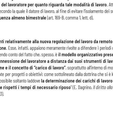
a del lavoratore per quanto riguarda tale modalità di lavoro
. At
condo la quale il datore di lavoro, al fine di evitare l’isolamento dei 
quenza almeno bimestrale
(art. 169-B, comma 1, lett. d).
anti relativamente alla nuova regolazione del lavoro da remot
ione
. Esse, infatti, appaiono meramente rivolte a difendere i periodi d
nendo conto del fatto che, spesso, è
il modello organizzativo prese
onnessione del lavoratore a distanza dai suoi strumenti di lav
e e il concetto di “carico di lavoro”
, soprattutto all’interno di m
ate per progetti o obiettivi: come sottolineato dalla dottrina che si
possibile soltanto laddove
la determinazione dei carichi di lavoro
e rispetti i tempi di necessario riposo
” (E. Dagnino,
Il diritto al
3).