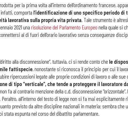
ntrodotta per la prima volta all’interno dell’ordinamento francese, ap
 infatti, comporta
l’identificazione di uno specifico periodo di 
i
vità lavorativa sulla propria vita privata
. Tale strumento è altres
l gennaio 2021 una
risoluzione del Parlamento Europeo
nella quale si 
onnettersi al di fuori dell’orario lavorativo senza conseguenze discipli
“diritto alla disconnessione”, tuttavia, ci si rende conto che
le dispos
mile fattispecie
, nonostante si riconosca il principio per cui il lav
ire ripercussioni legate alle proprie condizioni di lavoro o alle sue op
ne di tipo “verticale”, che tende a proteggere il lavoratore da
 non fa al contrario menzione della c.d. disconnessione “orizzontale”,
 Peraltro, all’interno del testo di legge non si fa mai esplicitamente r
quanto previsto da altre discipline nazionali in materia: sembra che u
oi stata espunta nel corso del dibattito parlamentare.