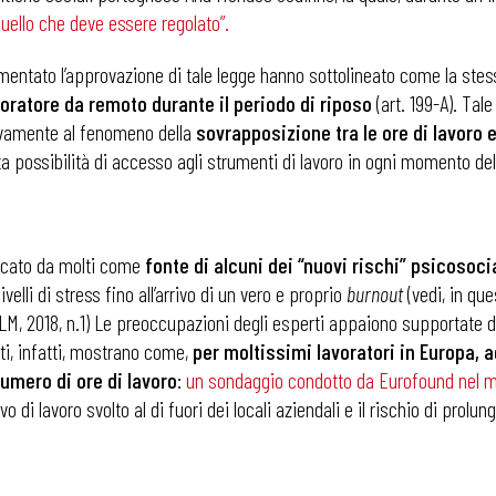
quello che deve essere regolato
”.
ommentato l’approvazione di tale legge hanno sottolineato come la ste
avoratore da remoto durante il periodo di riposo
(art. 199-A). Tal
lativamente al fenomeno della
sovrapposizione tra le ore di lavoro e
a possibilità di accesso agli strumenti di lavoro in ogni momento del
ficato da molti come
fonte di alcuni dei “nuovi rischi” psicosocia
elli di stress fino all’arrivo di un vero e proprio
burnout
(vedi, in que
LM, 2018, n.1) Le preoccupazioni degli esperti appaiono supportate da
i, infatti, mostrano come,
per moltissimi lavoratori in Europa, 
umero di ore di lavoro
:
un sondaggio condotto da Eurofound nel m
o di lavoro svolto al di fuori dei locali aziendali e il rischio di prolun