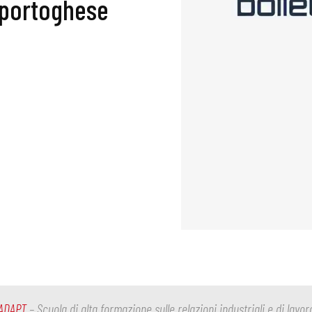
 portoghese
ADAPT
– Scuola di alta formazione sulle relazioni industriali e di lavor