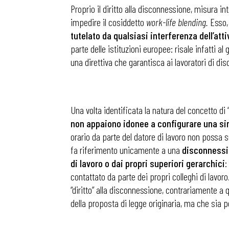
Proprio il diritto alla disconnessione, misura i
impedire il cosiddetto
work-life blending.
Esso,
Osservator
tutelato da qualsiasi interferenza dell’atti
parte delle istituzioni europee: risale infatti a
una direttiva che garantisca ai lavoratori di disc
Eventi
Chi Siamo
Una volta identificata la natura del concetto di 
non appaiono idonee a configurare una si
orario da parte del datore di lavoro non possa sub
fa riferimento unicamente a una
disconnessio
di lavoro o dai propri superiori gerarchici
:
contattato da parte dei propri colleghi di lavoro.
“diritto” alla disconnessione, contrariamente a 
della proposta di legge originaria, ma che sia p