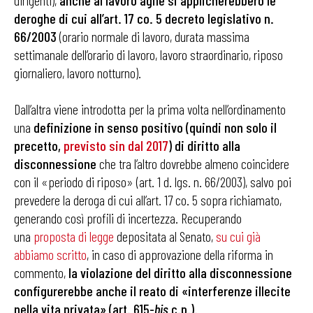
dirigenti),
anche al lavoro agile si applicherebbero le
deroghe di cui all’art. 17 co. 5 decreto legislativo n.
66/2003
(orario normale di lavoro, durata massima
settimanale dell’orario di lavoro, lavoro straordinario, riposo
giornaliero, lavoro notturno).
Dall’altra viene introdotta per la prima volta nell’ordinamento
una
definizione in senso positivo (quindi non solo il
precetto,
previsto sin dal 2017
) di diritto alla
disconnessione
che tra l’altro dovrebbe almeno coincidere
con il «periodo di riposo» (art. 1 d. lgs. n. 66/2003), salvo poi
prevedere la deroga di cui all’art. 17 co. 5 sopra richiamato,
generando così profili di incertezza. Recuperando
una
proposta di legge
depositata al Senato,
su cui già
abbiamo scritto
, in caso di approvazione della riforma in
commento,
la violazione del diritto alla disconnessione
configurerebbe anche il reato di «interferenze illecite
nella vita privata» (art. 615-
bis
c.p.).