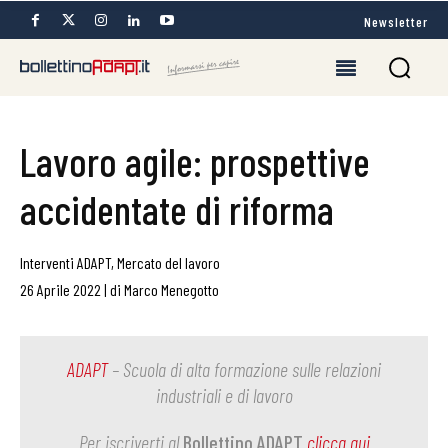
Newsletter
Lavoro agile: prospettive
accidentate di riforma
Interventi ADAPT
,
Mercato del lavoro
26 Aprile 2022
|
di
Marco Menegotto
ADAPT
– Scuola di alta formazione sulle relazioni
industriali e di lavoro
Per iscriverti al
Bollettino ADAPT
clicca qui