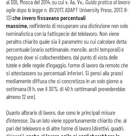
al DDL Mosca del 2014, su cui v. Aa. Vv.,
Guida pratica al lavoro
agile dopo la legge n. 81/201
7, ADAPT University Press, 2017, 8-
13)
che invero fissavano percentuali
massime,
nell’intento di recuperare una distinzione non solo
nominalistica con la fattispecie del telelavoro. Non viene
peraltro chiarito quale sia il parametro su cui calcolare detta
percentuale (orario settimanale, mensile, archi temporali) e
neppure dove si collocherebbero, dal punto di vista delle
tutele e delle regole d’ingaggio, forme di lavoro da remoto che
si attestassero su percentuali inferiori. Si pensi alla prassi
mediamente diffusa che si concretizza in un solo giorno a
settimana (8 h, ove il 30% di 40 h settimanali prevederebbe
almeno 12 ore).
Quanto all’orario di lavoro, due sono le principali misure
d’interesse. Da un lato viene opportunamente chiarito che, al
pari del telelavoro e di altre forme di lavoro (direttivi, quadri,