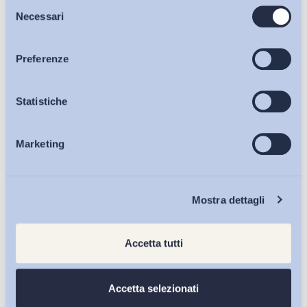
Selezione
Bollettini ADAPT
Necessari
del
Ultimi Interventi
consenso
Articoli
Preferenze
Osservatori
Statistiche
Marketing
Eventi
Chi Siamo
Mostra dettagli
Accetta tutti
Accetta selezionati