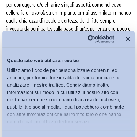
per correggere e/o chiarire singoli aspetti, come nel caso
dell’orario di lavoro), su un impianto ormai assimilato, minando
quella chiarezza di regole e certezza del diritto sempre
invocata da ogni parte, sulla base di un’esperienza che poco o
nulla aveva a che vedere con forme evolute di lavoro agile in
senso proprio.
Marco Menegotto
Questo sito web utilizza i cookie
Utilizziamo i cookie per personalizzare contenuti ed
ADAPT Professional Fellow
annunci, per fornire funzionalità dei social media e per
analizzare il nostro traffico. Condividiamo inoltre
@MarcoMenegotto
informazioni sul modo in cui utilizzi il nostro sito con i
nostri partner che si occupano di analisi dei dati web,
pubblicità e social media, i quali potrebbero combinarle
con altre informazioni che hai fornito loro o che hanno
Condividi su:
raccolto dal tuo utilizzo dei loro servizi.