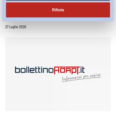
Lavoro mediante piattaforma digitale: uno schema di
decreto carente sul...
Rifiuta
di
Giada Benincasa
27 Luglio 2026