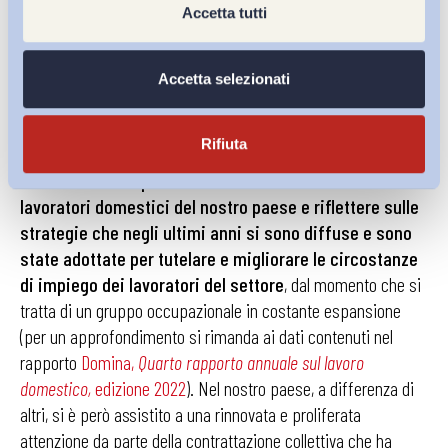
Accetta tutti
discussione congiunta e interna dei risultati emersi dalla
mappatura e ideare una strategia d’azione; (5) attuazione del
piano e monitoraggio dei risultati.
Accetta selezionati
In conclusione, andando oltre quelli che sono i contenuti del
Rifiuta
report, emerge
la necessità di interrogarsi sulla
condizione occupazionale delle lavoratrici e dei
lavoratori domestici del nostro paese e riflettere sulle
strategie che negli ultimi anni si sono diffuse e sono
state adottate per tutelare e migliorare le circostanze
di impiego dei lavoratori del settore
, dal momento che si
tratta di un gruppo occupazionale in costante espansione
(per un approfondimento si rimanda ai dati contenuti nel
rapporto
Domina,
Quarto rapporto annuale sul lavoro
domestico,
edizione 2022
). Nel nostro paese, a differenza di
altri, si è però assistito a una rinnovata e proliferata
attenzione da parte della contrattazione collettiva che ha