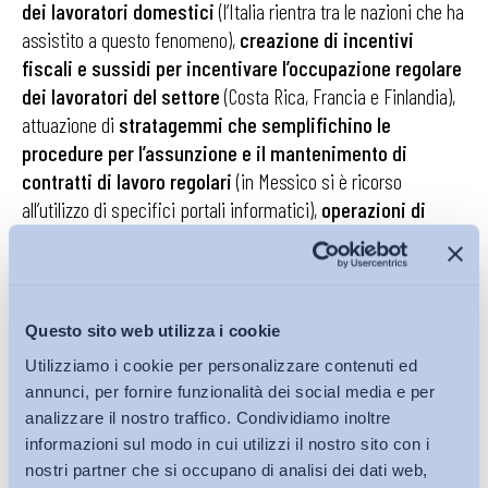
dei lavoratori domestici
(l’Italia rientra tra le nazioni che ha
assistito a questo fenomeno),
creazione di incentivi
fiscali e sussidi per incentivare l’occupazione regolare
dei lavoratori del settore
(Costa Rica, Francia e Finlandia),
attuazione di
stratagemmi che semplifichino le
procedure per l’assunzione e il mantenimento di
contratti di lavoro regolari
(in Messico si è ricorso
all’utilizzo di specifici portali informatici),
operazioni di
sensibilizzazione dei datori di lavoro e dei lavoratori
sui diritti e i doveri
(Paraguay, Argentina e Indonesia) e
ripensamento del ruolo dell’ispettorato del lavoro
attraverso l’ideazione di regole di ispezione ad hoc per
Questo sito web utilizza i cookie
i lavoratori domestici
(Uruguay).
Utilizziamo i cookie per personalizzare contenuti ed
annunci, per fornire funzionalità dei social media e per
Su questi punti, occorre osservare che, seppur siano
analizzare il nostro traffico. Condividiamo inoltre
stati compiuti dei passi in avanti e i singoli Paesi si
informazioni sul modo in cui utilizzi il nostro sito con i
siano attivati per promuovere strategie
e a introdurre
nostri partner che si occupano di analisi dei dati web,