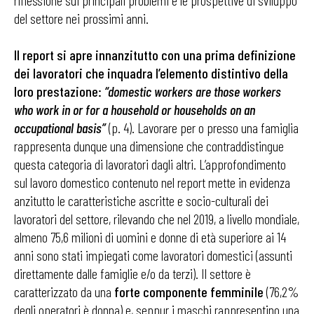
riflessione sui principali problemi e le prospettive di sviluppo
del settore nei prossimi anni.
Il report si apre innanzitutto con una prima definizione
dei lavoratori che inquadra l’elemento distintivo della
loro prestazione:
“domestic workers are those workers
who work in or for a household or households on an
occupational basis”
(p. 4). Lavorare per o presso una famiglia
rappresenta dunque una dimensione che contraddistingue
questa categoria di lavoratori dagli altri. L’approfondimento
sul lavoro domestico contenuto nel report mette in evidenza
anzitutto le caratteristiche ascritte e socio-culturali dei
lavoratori del settore, rilevando che nel 2019, a livello mondiale,
almeno 75,6 milioni di uomini e donne di età superiore ai 14
anni sono stati impiegati come lavoratori domestici (assunti
direttamente dalle famiglie e/o da terzi). Il settore è
caratterizzato da una
forte componente femminile
(76,2%
degli operatori è donna) e, seppur i maschi rappresentino una