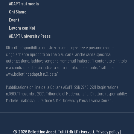
ADAPT sui media
Chi Siamo
Eventi
Lavora con Noi
ADAPT University Press
Gli scritti disponibili su questo sito sono copy-free e possono essere
singolarmente riprodotti on line o su carta, anche senza specifica
autorizzazione, laddove vengano mantenuti inalterati il contenuto e il titolo
e a condizione che sia indicata sotto il titolo, quale fonte, “tratto da
www.bollettinoadapt.it n.X, data“
Pubblicazione on line della Collana ADAPT ISSN 2240-2721 Registrazione
n.1609, 11 novembre 2001, Tribunale di Modena, Italia. Direttore responsabile:
Michele Tiraboschi; Direttrice ADAPT University Press: Lavinia Serrani.
© 2026 Bollettino Adapt.
Tutti i diritti riservati.
Privacy policy
|