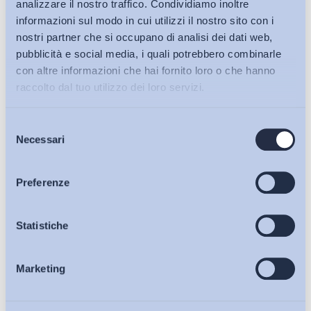
analizzare il nostro traffico. Condividiamo inoltre
informazioni sul modo in cui utilizzi il nostro sito con i
nostri partner che si occupano di analisi dei dati web,
pubblicità e social media, i quali potrebbero combinarle
con altre informazioni che hai fornito loro o che hanno
raccolto dal tuo utilizzo dei loro servizi.
Selezione
Bollettini ADAPT
Necessari
del
consenso
Articoli
Preferenze
Ho letto e Accetto il trattamento dei dati personali descritti
sulla pagina della
Privacy Policy
Osservatori
Statistiche
Iscriviti
Marketing
Eventi