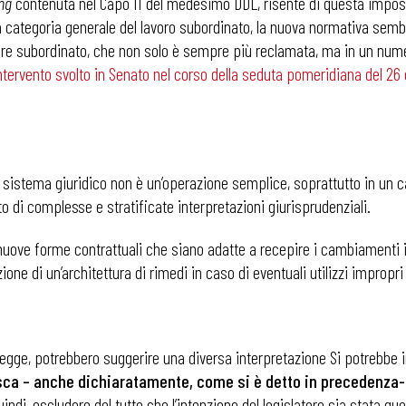
ng
contenuta nel Capo II del medesimo DDL, risente di questa imposta
lla categoria generale del lavoro subordinato, la nuova normativa sem
atore subordinato, che non solo è sempre più reclamata, ma in un num
ntervento svolto in Senato nel corso della seduta pomeridiana del 26 
el sistema giuridico non è un’operazione semplice, soprattutto in un 
o di complesse e stratificate interpretazioni giurisprudenziali.
nuove forme contrattuali che siano adatte a recepire i cambiamenti 
ne di un’architettura di rimedi in caso di eventuali utilizzi impropri d
i Legge, potrebbero suggerire una diversa interpretazione Si potrebbe
isca – anche dichiaratamente, come si è detto in precedenza- l
indi, escludere del tutto che l’intenzione del legislatore sia stata que