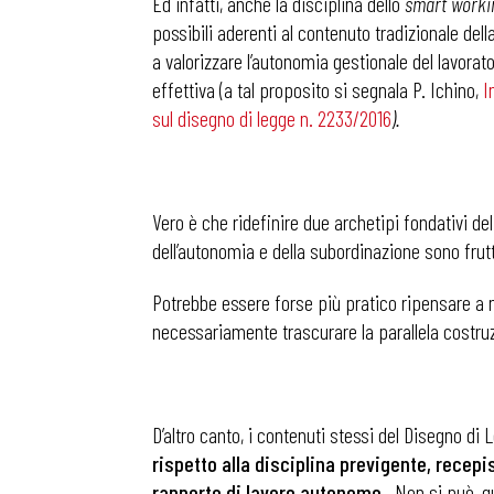
Ed infatti, anche la disciplina dello
smart worki
possibili aderenti al contenuto tradizionale de
a valorizzare l’autonomia gestionale del lavor
effettiva (a tal proposito si segnala P. Ichino,
I
sul disegno di legge n. 2233/2016
).
Vero è che ridefinire due archetipi fondativi d
dell’autonomia e della subordinazione sono frutt
Potrebbe essere forse più pratico ripensare a 
necessariamente trascurare la parallela costruzio
D’altro canto, i contenuti stessi del Disegno d
rispetto alla disciplina previgente, recep
rapporto di lavoro autonomo
. Non si può, qu