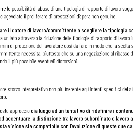
idurre le possibilità di abuso di una tipologia di rapporto di lavoro so
 agevolato il proliferare di prestazioni d’opera non genuine.
are il datore di lavoro/committente a scegliere la tipologia 
da un lato attraverso la riduzione delle tipologie di rapporto di lavoro i
 termini di protezione del lavoratore così da fare in modo che la scelt
/committente necessita, piuttosto che su una negoziazione al ribasso di
do il più possibile eventuali distorsioni.
e sforzo interpretativo non più inerente agli intenti specifici del sin
oro.
questo approccio
dia luogo ad un tentativo di ridefinire i contenu
 ADAPT
ad accentuare la distinzione tra lavoro subordinato e lavor
uesta visione sia compatibile con l’evoluzione di queste due 