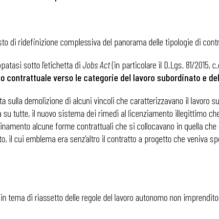
to di ridefinizione complessiva del panorama delle tipologie di contr
ppatasi sotto l’etichetta di
Jobs Act
(in particolare il D.Lgs. 81/2015, c
tto contrattuale verso le categorie del lavoro subordinato e 
ata sulla demolizione di alcuni vincoli che caratterizzavano il lavoro
su tutte, il nuovo sistema dei rimedi al licenziamento illegittimo che 
’ordinamento alcune forme contrattuali che si collocavano in quella c
o, il cui emblema era senz’altro il contratto a progetto che veniva 
n tema di riassetto delle regole del lavoro autonomo non imprenditor