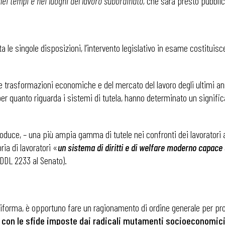
 nei tempi e nei luoghi del lavoro subordinato,
che sarà presto pubblica
ta le singole disposizioni, l’intervento legislativo in esame costitui
he trasformazioni economiche e del mercato del lavoro degli ultimi an
 per quanto riguarda i sistemi di tutela, hanno determinato un signifi
eintroduce, – una più ampia gamma di tutele nei confronti dei lavorator
ia di lavoratori «
un sistema di diritti e di welfare moderno capace d
 DDL 2233 al Senato).
 riforma, è opportuno fare un ragionamento di ordine generale per pr
o con le sfide imposte dai radicali mutamenti socioeconomici 