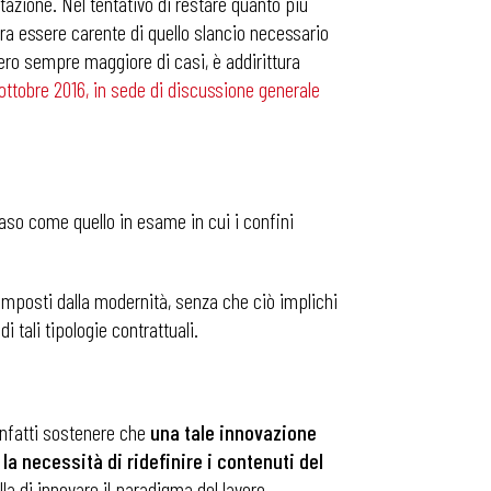
zione. Nel tentativo di restare quanto più
bra essere carente di quello slancio necessario
ero sempre maggiore di casi, è addirittura
ottobre 2016, in sede di discussione generale
caso come quello in esame in cui i confini
imposti dalla modernità, senza che ciò implichi
i tali tipologie contrattuali.
 infatti sostenere che
una tale innovazione
a necessità di ridefinire i contenuti del
lla di innovare il paradigma del lavoro