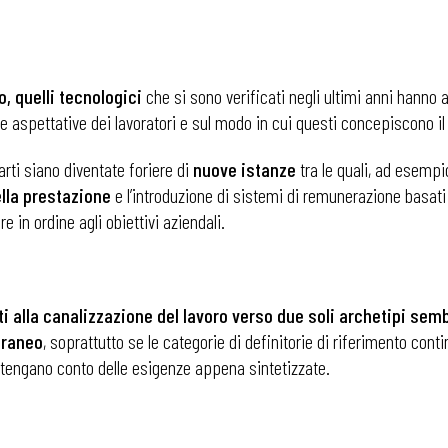
i
, quelli tecnologici
che si sono verificati negli ultimi anni hanno 
e aspettative dei lavoratori e sul modo in cui questi concepiscono il 
ti siano diventate foriere di
nuove istanze
tra le quali, ad esemp
lla prestazione
e l’introduzione di sistemi di remunerazione basati sui
 in ordine agli obiettivi aziendali.
i alla
canalizzazione del lavoro verso due soli archetipi semb
oraneo
, soprattutto se le categorie di definitorie di riferimento cont
engano conto delle esigenze appena sintetizzate.