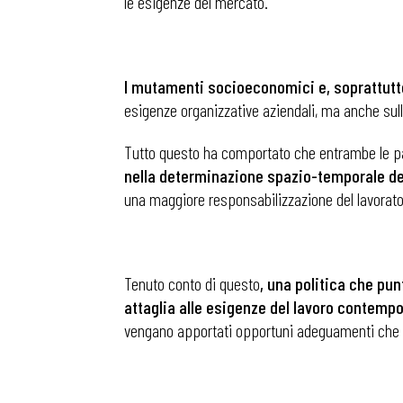
le esigenze del mercato.
Osservator
I mutamenti socioeconomici e, soprattutto
esigenze organizzative aziendali, ma anche sull
Eventi
Tutto questo ha comportato che entrambe le par
nella determinazione spazio-temporale de
Chi Siamo
una maggiore responsabilizzazione del lavoratore
Tenuto conto di questo
, una politica che punt
attaglia alle esigenze del lavoro contemp
vengano apportati opportuni adeguamenti che t