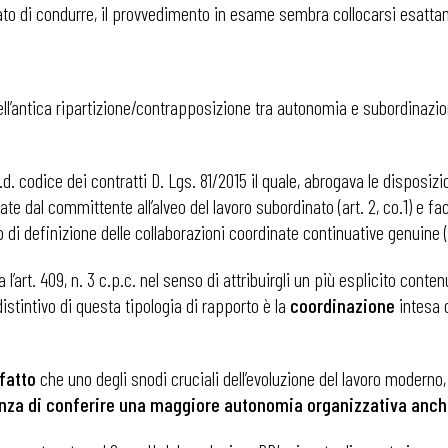
tato di condurre, il provvedimento in esame sembra collocarsi esattam
à dell’antica ripartizione/contrapposizione tra autonomia e subordinazi
. codice dei contratti D. Lgs. 81/2015 il quale, abrogava le disposizion
zate dal committente all’alveo del lavoro subordinato (art. 2, co.1) e fa
di definizione delle collaborazioni coordinate continuative genuine (ar
’art. 409, n. 3 c.p.c. nel senso di attribuirgli un più esplicito conten
istintivo di questa tipologia di rapporto è la
coordinazione
intesa
 fatto
che uno degli snodi cruciali dell’evoluzione del lavoro moderno,
genza di conferire una maggiore autonomia organizzativa anch