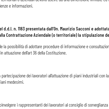
ienze e informazioni.
l d.d.l. n. 1183
presentata dall’On. Maurizio Sacconi e adotta
lla Contrattazione Aziendale (o territoriale) la stipulazione d
ede la possibilità di adottare procedure di informazione e consultazio
 in attuazione dell’art 36 della Costituzione.
 partecipazione dei lavoratori all’attuazione di piani industriali con 
 piani medesimi.
 ADAPT
oinvolgere i rappresentanti dei lavoratori al consiglio di sorveglianza 