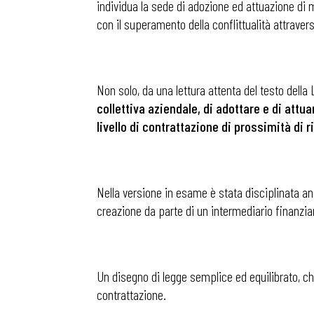
individua la sede di adozione ed attuazione di mo
con il superamento della conflittualità attraverso
Osservator
Non solo, da una lettura attenta del testo dell
Eventi
collettiva aziendale, di adottare e di attu
livello di contrattazione di prossimità di r
Chi Siamo
Nella versione in esame è stata disciplinata anc
creazione da parte di un intermediario finanziar
Un disegno di legge semplice ed equilibrato, ch
contrattazione.