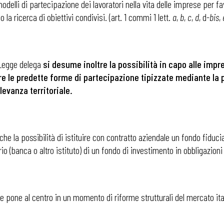
delli di partecipazione dei lavoratori nella vita delle imprese per fav
 la ricerca di obiettivi condivisi. (art. 1 commi 1 lett.
a
,
b
,
c
,
d
, d-
bis
,
i
a Legge delega
si desume inoltre la possibilità in capo alle imp
are le predette forme di partecipazione tipizzate mediante la 
ilevanza territoriale.
he la possibilità di istituire con contratto aziendale un fondo fiduci
io (banca o altro istituto) di un fondo di investimento in obbligazion
e pone al centro in un momento di riforme strutturali del mercato ita