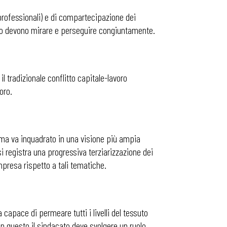
professionali) e di compartecipazione dei
cato devono mirare e perseguire congiuntamente.
il tradizionale conflitto capitale-lavoro
oro.
 ma va inquadrato in una visione più ampia
i registra una progressiva terziarizzazione dei
mpresa rispetto a tali tematiche.
apace di permeare tutti i livelli del tessuto
in questo il sindacato deve svolgere un ruolo