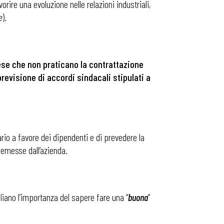
orire una evoluzione nelle relazioni industriali,
e
).
rese che non praticano la contrattazione
previsione di accordi sindacali stipulati a
ario a favore dei dipendenti e di prevedere la
i emesse dall’azienda.
liano l’importanza del sapere fare una “
buona
”