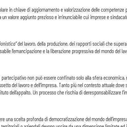
colare in chiave di aggiornamento e valorizzazione delle competenze 
nta un valore aggiunto prezioso e irrinunciabile cui imprese e sinda
ionistica”
del lavoro, della produzione, dei rapporti sociali che supera 
abile l’emancipazione e la liberazione progressiva del mondo del lav
o partecipativo non può essere confinato solo alla sfera economica,
setto del lavoro e dell’impresa. Tanto più nel contesto attuale dove s
tituto dell’appalto. Un processo che rischia di deresponsabilizzare l’i
re una scelta profonda di democratizzazione del mondo dell’impresa c
 territoriali o aziendali devono uscire da una dimensione limitate ed 