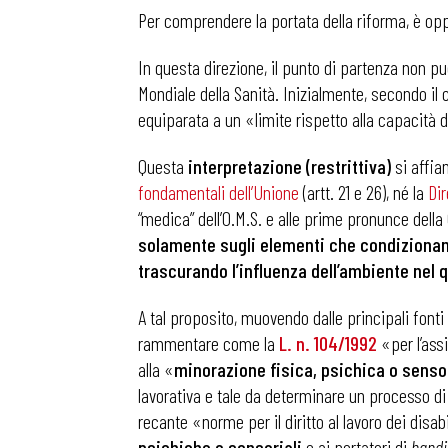
Per comprendere la portata della riforma, è opp
In questa direzione, il punto di partenza non pu
Mondiale della Sanità. Inizialmente, secondo il c
equiparata a un «limite rispetto alla capacità 
Questa
interpretazione (restrittiva)
si affia
fondamentali dell’Unione
(artt. 21 e 26), né la
Di
“medica” dell’O.M.S. e alle prime pronunce della C
solamente sugli elementi che condizionano
trascurando l’influenza dell’ambiente nel 
A tal proposito, muovendo dalle principali fonti 
rammentare come la
L. n. 104/1992
«per l’assi
alla «
minorazione fisica, psichica o sensor
lavorativa e tale da determinare un processo di 
recante «norme per il diritto al lavoro dei disa
psichiche o sensoriali
e ai portatori di
hand