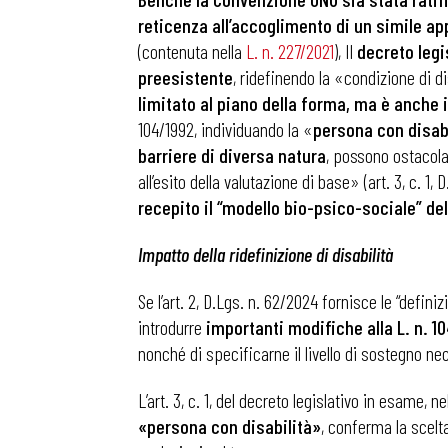
reticenza all’accoglimento di un simile a
(contenuta nella
L. n. 227/2021
), Il
decreto legi
Osservator
preesistente
, ridefinendo la «condizione di d
limitato al piano della forma, ma è anche 
104/1992, individuando la «
persona con disabi
Eventi
barriere di diversa natura
, possono ostacolar
all’esito della valutazione di base» (art. 3, c. 1
Chi Siamo
recepito il “modello bio-psico-sociale” dell
Impatto della ridefinizione di disabilità
Se l’art. 2, D.Lgs. n. 62/2024 fornisce le “definiz
introdurre
importanti modifiche alla L. n. 104
nonché di specificarne il livello di sostegno nec
L’art. 3, c. 1, del decreto legislativo in esame, nel
«persona con disabilità»
, conferma la scelt