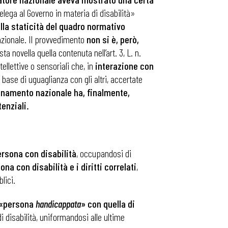
elega al Governo in materia di disabilità»
lla staticità del quadro normativo
nazionale. Il provvedimento
non si è, però,
sta novella quella contenuta nell’art. 3, L. n.
ellettive o sensoriali che, in
interazione con
 base di uguaglianza con gli altri, accertate
inamento nazionale ha, finalmente,
tenziali.
rsona con disabilità
, occupandosi di
na con disabilità e i diritti correlati
,
lici.
 «persona
handicappata
» con quella di
 disabilità, uniformandosi alle ultime