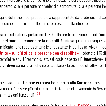
per cento;
c)
alle persone non vedenti o sordomute;
d)
alle persone inva
a le definizioni qui proposte sia rappresentato dalla aderenza al ce
clusione determinati dalle barriere presenti nell’ambiente esterno.
a classificatorio, portarono l’O.M.S. alla predisposizione del cd. “
mod
a nel modo di concepire la disabilità
, intesa quale «conseguenza
 ambientali che rappresentano le circostanze in cui [essa] vive». Il 
nite «sui diritti delle persone con disabilità
»
– adottata il 13 
rmini relativi [Preambolo, lett. e)], ossia rispetto all’«
interazione
» f
e di diversa natura
» che ne ostacolano «la piena ed effettiva part
negoziazione, l’
Unione europea ha aderito alla Convenzione
, st
bilità non può essere più misurata a priori, ma esclusivamente
in fieri
e
 ADAPT
[2]
 limitazioni funzionali (
).
cata e resa esecutiva anche in Italia
(
ex
L. n. 18/2009
),
il legi