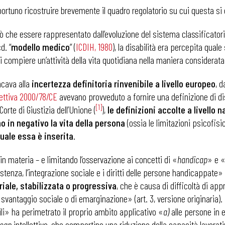
ortuno ricostruire brevemente il quadro regolatorio su cui questa si 
ò che essere rappresentato dall’evoluzione del sistema classificatori
d. “
modello medico
” (
ICDIH, 1980
), la disabilità era percepita quale
di compiere un’attività della vita quotidiana nella maniera consider
ncava alla
incertezza definitoria rinvenibile a livello europeo
, 
rettiva 2000/78/CE
avevano provveduto a fornire una definizione di di
[1]
orte di Giustizia dell’Unione (
),
le definizioni accolte a livello
 in negativo la vita della persona
(ossia le limitazioni psicofisi
quale essa è inserita
.
in materia – e limitando l’osservazione ai concetti di «
handicap
» e «
stenza, l’integrazione sociale e i diritti delle persone handicappate»
iale, stabilizzata o progressiva
, che è causa di difficoltà di app
svantaggio sociale o di emarginazione» (art. 3, versione originaria). 
bili» ha perimetrato il proprio ambito applicativo «
a)
alle persone in e
icap
intellettivo, che comportino una riduzione della capacità lavorat