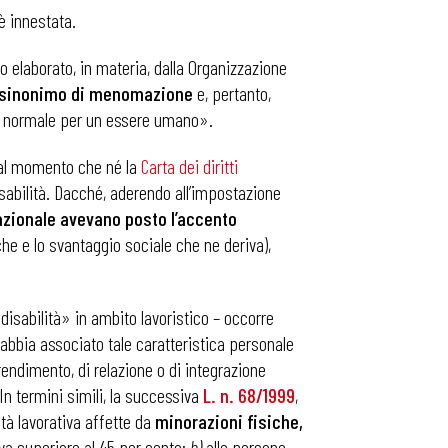
è innestata.
o elaborato, in materia, dalla Organizzazione
sinonimo di menomazione
e, pertanto,
ata normale per un essere umano».
dal momento che né la
Carta dei diritti
sabilità. Dacché, aderendo all’impostazione
 nazionale avevano posto l’accento
che e lo svantaggio sociale che ne deriva),
disabilità» in ambito lavoristico – occorre
 abbia associato tale caratteristica personale
rendimento, di relazione o di integrazione
In termini simili, la successiva
L. n. 68/1999
,
tà lavorativa affette da
minorazioni fisiche,
iva superiore al 45 per cento;
b)
alle persone