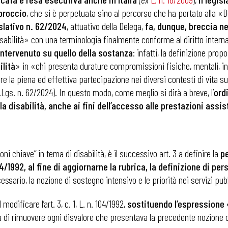
pproccio
, che si è perpetuata sino al percorso che ha portato alla «D
slativo n. 62/2024
, attuativo della Delega,
fa, dunque, breccia ne
i
isabilità» con una terminologia finalmente conforme al diritto inter
intervenuto su quello della sostanza
: infatti, la definizione propo
lità
» in «chi presenta durature compromissioni fisiche, mentali, int
e la piena ed effettiva partecipazione nei diversi contesti di vita su
, D.Lgs. n. 62/2024). In questo modo, come meglio si dirà a breve, l’
ord
a disabilità, anche ai fini dell’accesso alle prestazioni assis
ioni chiave” in tema di disabilità, è il successivo art. 3 a definire la
pe
/1992, al fine di aggiornarne la rubrica, la definizione di perso
essario, la nozione di sostegno intensivo e le priorità nei servizi pubb
 modificare l’art. 3, c. 1, L. n. 104/1992,
sostituendo l’espressione
a di rimuovere ogni disvalore che presentava la precedente nozione di