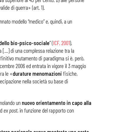
lide di guerra» (art. 1).
nnato modello “medico” e, quindi, a un
ello bio-psico-sociale
” (
ICF, 2001
),
 […] di una complessa relazione tra la
definitivo mutamento di paradigma si è, però,
dicembre 2006 ed entrata in vigore il 3 maggio
ra le «
durature menomazioni
fisiche,
ecipazione nella società su base di
imolando un
nuovo orientamento in capo alla
d
ex post
, in funzione del rapporto con
slatore nazionale aveva mostrato una certa