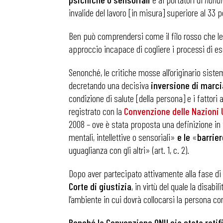
invalide del lavoro [in misura] superiore al 33 
Ben può comprendersi come il filo rosso che leg
approccio incapace di cogliere i processi di es
Senonché, le critiche mosse all’originario sistem
decretando una decisiva
inversione di marci
condizione di salute [della persona] e i fattori
registrato con la
Convenzione delle Nazioni U
2008 – ove è stata proposta una definizione in te
mentali, intellettive o sensoriali»
e le
«
barrier
uguaglianza con gli altri» (art. 1, c. 2).
Dopo aver partecipato attivamente alla fase di 
Corte di giustizia
, in virtù del quale la disa
Bollettini
l’ambiente in cui dovrà collocarsi la persona con
Articoli
Benché la Convenzione ONU sia stata ratifi