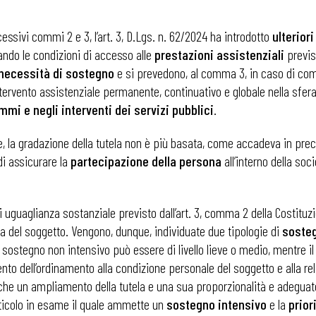
sivi commi 2 e 3, l’art. 3, D.Lgs. n. 62/2024 ha introdotto
ulterior
nando le condizioni di accesso alle
prestazioni assistenziali
previs
necessità di sostegno
e si prevedono, al comma 3, in caso di com
vento assistenziale permanente, continuativo e globale nella sfera in
mmi e negli interventi dei servizi pubblici
.
ue, la gradazione della tutela non è più basata, come accadeva in pr
di assicurare la
partecipazione della persona
all’interno della soci
i uguaglianza sostanziale previsto dall’art. 3, comma 2 della Costitu
ca del soggetto. Vengono, dunque, individuate due tipologie di
soste
Il sostegno non intensivo può essere di livello lieve o medio, mentre il
ento dell’ordinamento alla condizione personale del soggetto e alla r
he un ampliamento della tutela e una sua proporzionalità e adeguate
articolo in esame il quale ammette un
sostegno intensivo
e la
prior