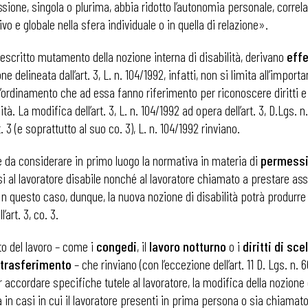
ione, singola o plurima, abbia ridotto l’autonomia personale, correla
o e globale nella sfera individuale o in quella di relazione».
escritto mutamento della nozione interna di disabilità, derivano
effe
e delineata dall’art. 3, L. n. 104/1992, infatti, non si limita all’impor
’ordinamento che ad essa fanno riferimento per riconoscere diritti e 
à. La modifica dell’art. 3, L. n. 104/1992 ad opera dell’art. 3, D.Lgs. 
 3 (e soprattutto al suo co. 3), L. n. 104/1992 rinviano.
, è da considerare in primo luogo la normativa in materia di
permess
i al lavoratore disabile nonché al lavoratore chiamato a prestare ass
3. In questo caso, dunque, la nuova nozione di disabilità potrà produr
art. 3, co. 3.
tto del lavoro – come i
congedi
, il
lavoro notturno
o i
diritti di sce
il trasferimento
– che rinviano (con l’eccezione dell’art. 11 D. Lgs. n. 6
per accordare specifiche tutele al lavoratore, la modifica della nozione 
ta in casi in cui il lavoratore presenti in prima persona o sia chiam