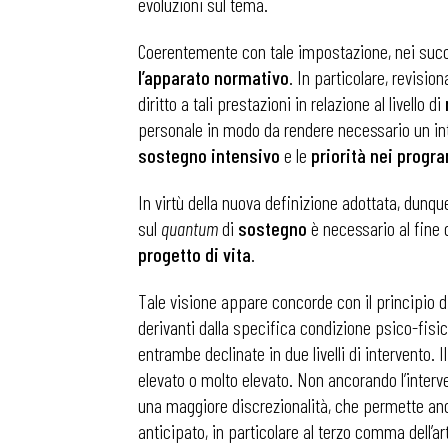
evoluzioni sul tema.
Coerentemente con tale impostazione, nei succes
l’apparato normativo
. In particolare, revisio
diritto a tali prestazioni in relazione al livello di
personale in modo da rendere necessario un inter
sostegno intensivo
e le
priorità nei progra
In virtù della nuova definizione adottata, dunq
sul
quantum
di
sostegno
è necessario al fine 
progetto di vita
.
Tale visione appare concorde con il principio d
derivanti dalla specifica condizione psico-fisi
entrambe declinate in due livelli di intervento. 
elevato o molto elevato. Non ancorando l’interv
una maggiore discrezionalità, che permette anc
anticipato, in particolare al terzo comma dell’