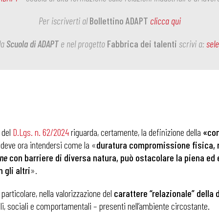
Per iscriverti al
Bollettino ADAPT
clicca qui
la
Scuola di ADAPT
e nel progetto
Fabbrica dei talenti
scrivi a:
sel
i del
D.Lgs. n. 62/2024
riguarda, certamente, la definizione della
«con
ta deve ora intendersi come la «
duratura compromissione fisica, me
one
con barriere di diversa natura, può ostacolare la piena ed 
gli altri
».
n particolare, nella valorizzazione del
carattere “relazionale” della 
rali, sociali e comportamentali – presenti nell’ambiente circostante.