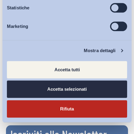
Osservatori
Statistiche
Marketing
Eventi
Chi Siamo
Mostra dettagli
Accetta tutti
Formazione e contrattazione collettiva: i casi del
credito e delle...
Accetta selezionati
di
Francesco Lo Casale
27 Luglio 2026
Rifiuta