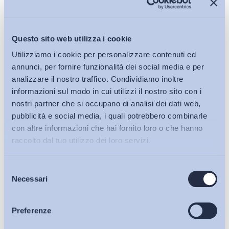
Questo sito web utilizza i cookie
Utilizziamo i cookie per personalizzare contenuti ed
annunci, per fornire funzionalità dei social media e per
analizzare il nostro traffico. Condividiamo inoltre
informazioni sul modo in cui utilizzi il nostro sito con i
nostri partner che si occupano di analisi dei dati web,
pubblicità e social media, i quali potrebbero combinarle
Rileggendo i classici del lavoro/44 – La contrattazione
con altre informazioni che hai fornito loro o che hanno
territoriale tra...
raccolto dal tuo utilizzo dei loro servizi.
di
Simona Bilancia
Selezione
Bollettini ADAPT
27 Luglio 2026
Necessari
del
consenso
Articoli
Preferenze