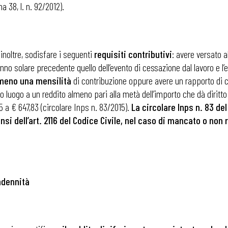
 38, l. n. 92/2012).
 inoltre, sodisfare i seguenti
requisiti contributivi
: avere versato
’anno solare precedente quello dell’evento di cessazione dal lavoro e l
lmeno una mensilità
di contribuzione oppure avere un rapporto di c
luogo a un reddito almeno pari alla metà dell’importo che dà diritto a
5 a € 647,83 (circolare Inps n. 83/2015).
La circolare Inps n. 83 de
nsi dell’art. 2116 del Codice Civile, nel caso di mancato o non
ndennità
 ADAPT