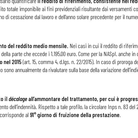
ssario quantificare
il reddito di riferimento, consistente nel re
ito totale imponibile ai fini previdenziali risultante dai versamenti con
no di cessazione dal lavoro e dell’anno solare precedente per il numer
i
ento del reddito medio mensile.
Nei casi in cui il reddito di riferi
 della parte che eccede i 1.195,00 euro. Come per la NASpI, anche in
o nel 2015
(art. 15, comma 4, d.lgs. n. 22/2015). In caso di proroga del
mo sono annualmente da rivalutare sulla base della variazione dell’in
o il
décalage
all’ammontare del trattamento, per cui è progres
o dell’indennità. Rispetto a tale profilo, la circolare Inps n. 83 del
 corrisponde al
91° giorno di fruizione della prestazione
.