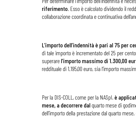
Per determinare l’importo dell’indennità è nece
riferimento
. Esso è calcolato dividendo il redd
collaborazione coordinata e continuativa dell’an
Osservator
Eventi
L’importo dell’indennità è pari al 75 per c
di tale importo è incrementato del 25 per cento
Chi Siamo
superare
l’importo massimo di 1.300,00 eur
reddituale di 1.195,00 euro, sia l’importo massi
Per la DIS-COLL, come per la NASpI,
è applicat
mese, a decorrere
dal
quarto mese di godiment
dell’importo della prestazione dal quarto mese,