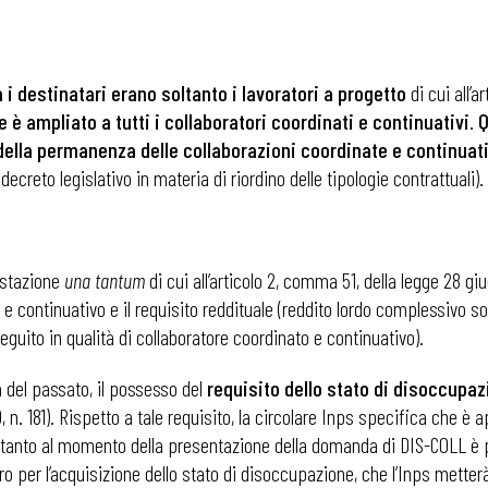
i destinatari erano soltanto i lavoratori a progetto
di cui all’a
 è ampliato a tutti i collaboratori coordinati e continuativi
.
Q
della permanenza delle collaborazioni coordinate e continuat
reto legislativo in materia di riordino delle tipologie contrattuali).
restazione
una tantum
di cui all’articolo 2, comma 51, della legge 28 gi
 continuativo e il requisito reddituale (reddito lordo complessivo s
eguito in qualità di collaboratore coordinato e continuativo).
a del passato, il possesso del
requisito dello stato di disoccupa
0, n. 181). Rispetto a tale requisito, la circolare Inps specifica che è 
rtanto al momento della presentazione della domanda di DIS-COLL è pos
ro per l’acquisizione dello stato di disoccupazione, che l’Inps mette