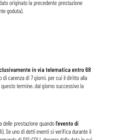
dato originato la precedente prestazione
nte goduta).
clusivamente in via telematica entro 68
i carenza di 7 giorni, per cui il diritto alla
 questo termine, dal giorno successivo la
nza delle prestazione quando
l’evento di
). Se uno di detti eventi si verifica durante il
domanda di DIS-COLL decorre dalla data in cui