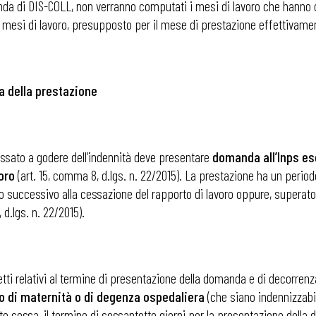
anda di DIS-COLL, non verranno computati i mesi di lavoro che hanno 
 mesi di lavoro, presupposto per il mese di prestazione effettivame
 della prestazione
ressato a godere dell’indennità deve presentare
domanda all’Inps es
oro
(art. 15, comma 8, d.lgs. n. 22/2015). La prestazione ha un periodo d
o successivo alla cessazione del rapporto di lavoro oppure, superato
d.lgs. n. 22/2015).
petti relativi al termine di presentazione della domanda e di decorre
o di maternità o di degenza ospedaliera
(che siano indennizzabili
 cessa, il termine di sessantotto giorni per la presentazione della 