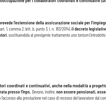
disoccupazione per i collaboratori coordinati e continuativi (D
prevede l’estensione della assicurazione sociale per l’impiego
art. 1, comma 2, lett.
b
, punto 3, l. n. 183/2014),
il decreto legislativ
tori
, sostituendola al previgente trattamento
una tantum
(introdotto
tori coordinati e continuativi, anche nella modalità a progetto
rata presso l’Inps.
Devono, inoltre,
non essere pensionati, esser
 l’accesso alla prestazione nel caso di recesso del lavoratore dal cont