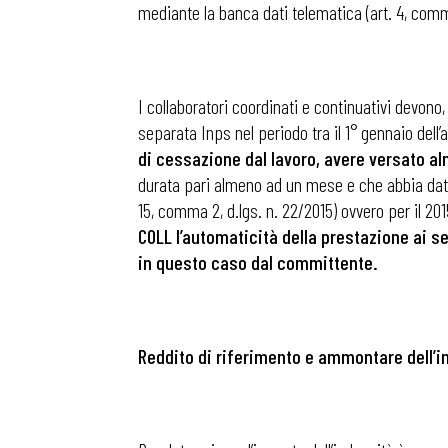
mediante la banca dati telematica (art. 4, comma
I collaboratori coordinati e continuativi devono,
separata Inps nel periodo tra il 1° gennaio dell
di cessazione dal lavoro, avere versato a
durata pari almeno ad un mese e che abbia dato 
15, comma 2, d.lgs. n. 22/2015) ovvero per il 201
COLL l’automaticità della prestazione ai se
in questo caso dal committente.
Reddito di riferimento e ammontare dell’i
Bollettini
Articoli