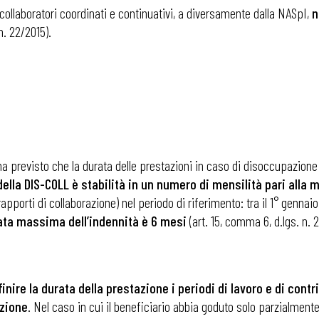
collaboratori coordinati e continuativi, a diversamente dalla NASpI,
n
n. 22/2015).
) ha previsto che la durata delle prestazioni in caso di disoccupazion
della DIS-COLL è stabilità in un numero di mensilità pari alla
pporti di collaborazione) nel periodo di riferimento: tra il 1° gennaio
ata massima dell’indennità è 6 mesi
(art. 15, comma 6, d.lgs. n. 
ire la durata della prestazione i periodi di lavoro e di contr
azione
. Nel caso in cui il beneficiario abbia goduto solo parzialmente