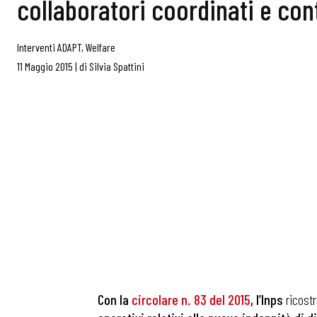
collaboratori coordinati e con
Interventi ADAPT
,
Welfare
11 Maggio 2015
|
di
Silvia Spattini
Con la
circolare n. 83 del 2015
, l’Inps
ricostr