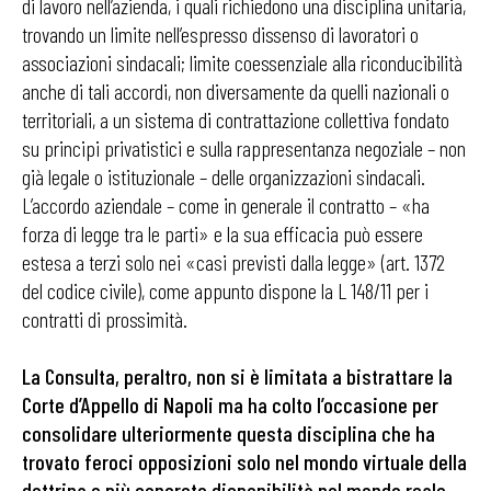
di lavoro nell’azienda, i quali richiedono una disciplina unitaria,
trovando un limite nell’espresso dissenso di lavoratori o
associazioni sindacali; limite coessenziale alla riconducibilità
anche di tali accordi, non diversamente da quelli nazionali o
territoriali, a un sistema di contrattazione collettiva fondato
su principi privatistici e sulla rappresentanza negoziale – non
già legale o istituzionale – delle organizzazioni sindacali.
L’accordo aziendale – come in generale il contratto – «ha
forza di legge tra le parti» e la sua efficacia può essere
estesa a terzi solo nei «casi previsti dalla legge» (art. 1372
del codice civile), come appunto dispone la L 148/11 per i
contratti di prossimità.
La Consulta, peraltro, non si è limitata a bistrattare la
Corte d’Appello di Napoli ma ha colto l’occasione per
consolidare ulteriormente questa disciplina che ha
trovato feroci opposizioni solo nel mondo virtuale della
dottrina e più concrete disponibilità nel mondo reale