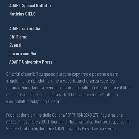
ADAPT Special Bulletin
Noticias CIELO
ADAPT sui media
Chi Siamo
Eventi
Lavora con Noi
ADAPT University Press
Gli scritti disponibili su questo sito sono copy-free e possono essere
singolarmente riprodotti on line o su carta, anche senza specifica
autorizzazione, laddove vengano mantenuti inalterati il contenuto e il titolo
e a condizione che sia indicata sotto il titolo, quale fonte, “tratto da
www.bollettinoadapt.it n.X, data“
Pubblicazione on line della Collana ADAPT ISSN 2240-2721 Registrazione
n.1609, 11 novembre 2001, Tribunale di Modena, Italia. Direttore responsabile:
Michele Tiraboschi; Direttrice ADAPT University Press: Lavinia Serrani.