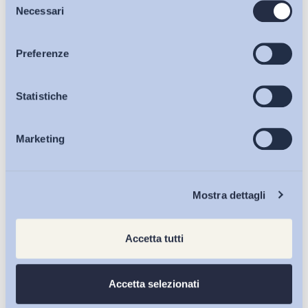
Bollettini ADAPT
decreto carente sul...
Necessari
del
di
Giada Benincasa
consenso
Articoli
Preferenze
27 Luglio 2026
Osservatori
Statistiche
Marketing
Eventi
Chi Siamo
Mostra dettagli
Accetta tutti
Accetta selezionati