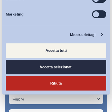
Marketing
Eventi
Chi Siamo
Mostra dettagli
Accetta tutti
Accetta selezionati
Rifiuta