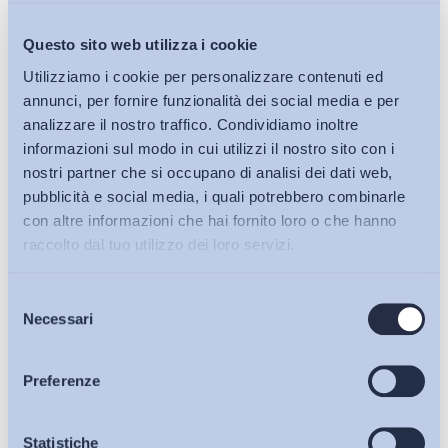
Mercato del lavoro
Questo sito web utilizza i cookie
LINK
Utilizziamo i cookie per personalizzare contenuti ed
annunci, per fornire funzionalità dei social media e per
analizzare il nostro traffico. Condividiamo inoltre
15/01/2024
informazioni sul modo in cui utilizzi il nostro sito con i
L’intelligenza artificiale e il diritto del lavoro*
nostri partner che si occupano di analisi dei dati web,
pubblicità e social media, i quali potrebbero combinarle
Mercato del lavoro, Politiche del lavoro e Incentivi
con altre informazioni che hai fornito loro o che hanno
raccolto dal tuo utilizzo dei loro servizi.
LINK
Selezione
Bollettini ADAPT
Necessari
del
consenso
Iscriviti alla Newsletter
Articoli
Preferenze
Osservatori
Statistiche