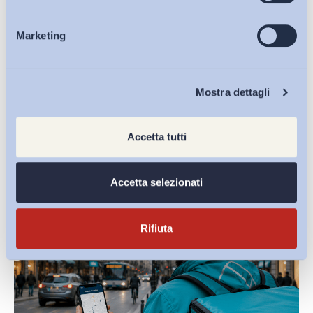
Marketing
Eventi
Condividi su:
Chi Siamo
Mostra dettagli
Ultimi Interventi
Accetta tutti
Accetta selezionati
Rifiuta