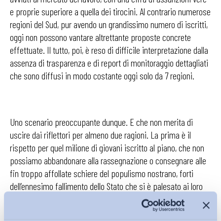
e proprie superiore a quella dei tirocini. Al contrario numerose
regioni del Sud, pur avendo un grandissimo numero di iscritti,
oggi non possono vantare altrettante proposte concrete
effettuate. Il tutto, poi, è reso di difficile interpretazione dalla
assenza di trasparenza e di report di monitoraggio dettagliati
che sono diffusi in modo costante oggi solo da 7 regioni.
Uno scenario preoccupante dunque. E che non merita di
uscire dai riflettori per almeno due ragioni. La prima è il
rispetto per quel milione di giovani iscritto al piano, che non
possiamo abbandonare alla rassegnazione o consegnare alle
fin troppo affollate schiere del populismo nostrano, forti
dell’ennesimo fallimento dello Stato che si è palesato ai loro
occhi. La seconda è
che “Garanzia Giovani” è un banco di
prova di quelle che saranno le nuove politiche attive e