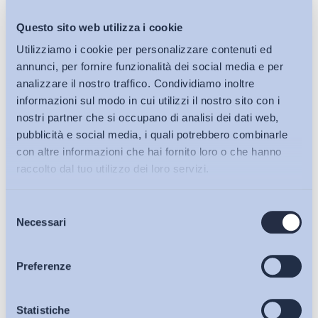
di ricollocazione promesse dal Jobs Act ma sino ad
oggi rimaste sulla carta.
I ritardi e i rallentamenti del
Questo sito web utilizza i cookie
processo di riforma, più volte sottolineati da vari fronti nelle
Utilizziamo i cookie per personalizzare contenuti ed
ultime settimane, rischiano infatti di condannarci a una
annunci, per fornire funzionalità dei social media e per
perenna mancanza di “garanzia”, non solo per gli under 29, ma
analizzare il nostro traffico. Condividiamo inoltre
per tutti i lavoratori italiani.
informazioni sul modo in cui utilizzi il nostro sito con i
nostri partner che si occupano di analisi dei dati web,
pubblicità e social media, i quali potrebbero combinarle
con altre informazioni che hai fornito loro o che hanno
Michele
Tiraboschi
raccolto dal tuo utilizzo dei loro servizi.
Coordinatore scientifico ADAPT
Selezione
Bollettini ADAPT
Necessari
del
@Michele_ADAPT
consenso
Articoli
Preferenze
Scarica il pdf
Osservatori
Statistiche