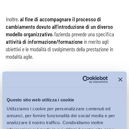
Inoltre,
al fine di accompagnare il processo di
cambiamento dovuto all’introduzione di un diverso
modello organizzativo
, l’azienda prevede una specifica
attività di informazione/formazione
in merito agli
obiettivi e le modalità di svolgimento della prestazione in
modalità agile.
In linea con le disposizioni di legge che disciplinano il lavoro
agile, viene ammesso
il recesso in forma scritta
dall’accordo individuale di Smart Working sia da parte
Questo sito web utilizza i cookie
dell’azienda che del dipendente
e le parti concordano
Utilizziamo i cookie per personalizzare contenuti ed
altresì nell’identificare quale giustificato motivo di recesso
annunci, per fornire funzionalità dei social media e per
senza preavviso, da parte della Società, dall’accordo
analizzare il nostro traffico. Condividiamo inoltre
individuale la sopravvenuta incompatibilità delle mansioni