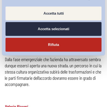
L’accordo avrà validità a decorrere dalla fine della fase
Accetta tutti
emergenziale COVID-19, inizialmente per un periodo di dodici
mesi, durante i quali le parti si impegneranno ad effettuare
Accetta selezionati
una verifica intermedia, al sesto mese di applicazione, in
merito all’andamento dell’utilizzo dello Smart Working.
Rifiuta
Dalla fase emergenziale che l’azienda ha attraversato sembra
dunque essersi aperta una nuova strada, un percorso in cui la
stessa cultura organizzativa subirà delle trasformazioni e che
le parti firmatarie dell’accordo dovranno essere in grado di
accompagnare.
Valeria Piccari