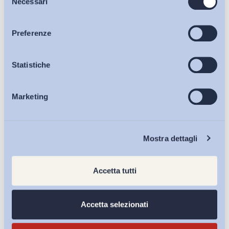
Necessari
del
di
Giada Benincasa
consenso
Articoli
27 Luglio 2026
Preferenze
Osservatori
Statistiche
Marketing
Eventi
Chi Siamo
Mostra dettagli
Accetta tutti
Accetta selezionati
Partecipazione gestionale e regolamento unilaterale