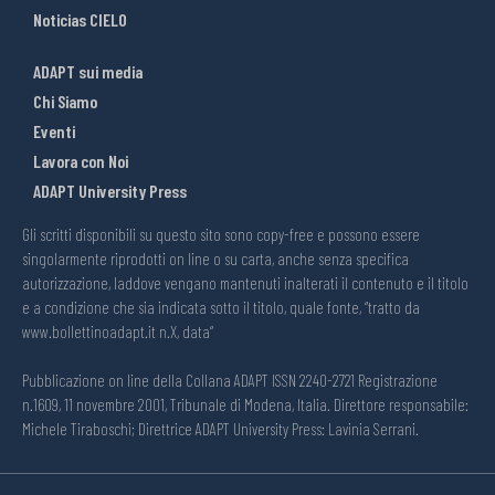
Noticias CIELO
ADAPT sui media
Chi Siamo
Eventi
Lavora con Noi
ADAPT University Press
Gli scritti disponibili su questo sito sono copy-free e possono essere
singolarmente riprodotti on line o su carta, anche senza specifica
autorizzazione, laddove vengano mantenuti inalterati il contenuto e il titolo
e a condizione che sia indicata sotto il titolo, quale fonte, “tratto da
www.bollettinoadapt.it n.X, data“
Pubblicazione on line della Collana ADAPT ISSN 2240-2721 Registrazione
n.1609, 11 novembre 2001, Tribunale di Modena, Italia. Direttore responsabile:
Michele Tiraboschi; Direttrice ADAPT University Press: Lavinia Serrani.