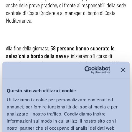
anche delle prove pratiche, di fronte ai responsabili della sede
centrale di Costa Crociere e ai manager di bordo di Costa
Mediterranea.
Alla fine della giornata,
58 persone hanno superato le
selezioni a bordo della nave
e inizieranno il corso di
formazione per poi essere assunte nei primi mesi del 2017
con applicazione del C.C.N.L. dei lavoratori marittimi italiani.
Questi contratti avranno la durata di 4/6 mesi, con possibilità
di rinnovo.
Questo sito web utilizza i cookie
Utilizziamo i cookie per personalizzare contenuti ed
annunci, per fornire funzionalità dei social media e per
La collaborazione tra l’Ufficio ILO e
Placement
dell’Università
analizzare il nostro traffico. Condividiamo inoltre
di Trieste e i Centri per l’Impiego della Regione Friuli Venezia
informazioni sul modo in cui utilizzi il nostro sito con i
nostri partner che si occupano di analisi dei dati web,
Giulia ha consentito non solo a Costa Crociere di avere a bordo