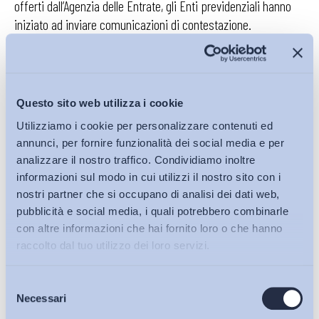
offerti dall’Agenzia delle Entrate, gli Enti previdenziali hanno
iniziato ad inviare comunicazioni di contestazione.
L’indebito godimento dell’esonero contributivo, oltre a
comportare il versamento dei contributi omessi, ha
determinato anche l’irrogazione delle
sanzioni civili
,
Questo sito web utilizza i cookie
siccome disciplinate dall’art. 116, comma 8, legge 23 dicembre
Utilizziamo i cookie per personalizzare contenuti ed
2000, n. 388. Secondo lo schema di
compliance
introdotto con
annunci, per fornire funzionalità dei social media e per
l’art. 30 comma 1, lett. c) del DL n. 19/2024, è stata prevista
analizzare il nostro traffico. Condividiamo inoltre
una riduzione della sanzione civile, nella misura del 50%, ove
informazioni sul modo in cui utilizzi il nostro sito con i
il pagamento dei contributi venga effettuato, in unica
nostri partner che si occupano di analisi dei dati web,
soluzione, entro trenta giorni dalla notifica della
pubblicità e social media, i quali potrebbero combinarle
contestazione. Mentre, nel caso di mancato od insufficiente
con altre informazioni che hai fornito loro o che hanno
oppure tardivo versamento di una delle successive rate
raccolto dal tuo utilizzo dei loro servizi.
accordate, la sanzione si applica per intero.
Selezione
Bollettini ADAPT
Ebbene, a partire dallo scorso Giugno, l’INPS ha contestato, ad
Necessari
del
esempio, agli iscritti alla Gestione Commercianti, il mancato
consenso