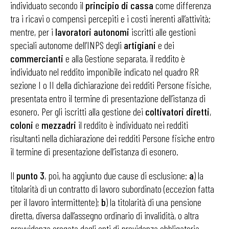
individuato secondo il
principio di cassa
come differenza
tra i ricavi o compensi percepiti e i costi inerenti all’attività;
mentre, per i
lavoratori autonomi
iscritti alle gestioni
speciali autonome dell’INPS degli
artigiani
e dei
commercianti
e alla Gestione separata, il reddito è
individuato nel reddito imponibile indicato nel quadro RR
sezione I o II della dichiarazione dei redditi Persone fisiche,
presentata entro il termine di presentazione dell’istanza di
esonero. Per gli iscritti alla gestione dei
coltivatori diretti
,
coloni
e
mezzadri
il reddito è individuato nei redditi
risultanti nella dichiarazione dei redditi Persone fisiche entro
il termine di presentazione dell’istanza di esonero.
Il
punto 3
, poi, ha aggiunto due cause di esclusione:
a
) la
titolarità di un contratto di lavoro subordinato (eccezion fatta
per il lavoro intermittente);
b
) la titolarità di una pensione
diretta, diversa dall’assegno ordinario di invalidità, o altra
provvidenza erogata dagli enti di previdenza obbligatoria