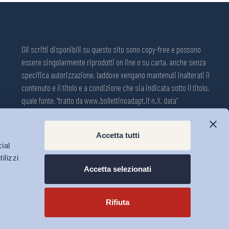
Gli scritti disponibili su questo sito sono copy-free e possono
essere singolarmente riprodotti on line o su carta, anche senza
specifica autorizzazione, laddove vengano mantenuti inalterati il
contenuto e il titolo e a condizione che sia indicata sotto il titolo,
quale fonte, “tratto da www.bollettinoadapt.it n.X, data“
Pubblicazione on line della Collana ADAPT ISSN 2240-2721
Accetta tutti
Registrazione n.1609, 11 novembre 2001, Tribunale di Modena, Italia.
ial
Direttore responsabile: Michele Tiraboschi; Direttrice ADAPT
ilizzi
University Press: Lavinia Serrani.
Accetta selezionati
Rifiuta