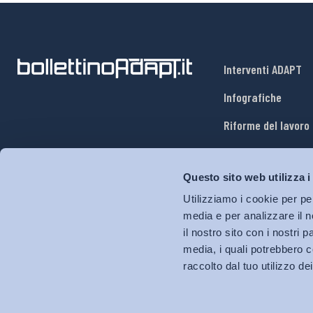
Interventi ADAPT
Infografiche
Riforme del lavoro
Mercato del lavoro
Questo sito web utilizza i
Relazioni industria
Utilizziamo i cookie per pe
Salute e sicurezza
media e per analizzare il n
il nostro sito con i nostri 
Welfare
media, i quali potrebbero c
raccolto dal tuo utilizzo dei