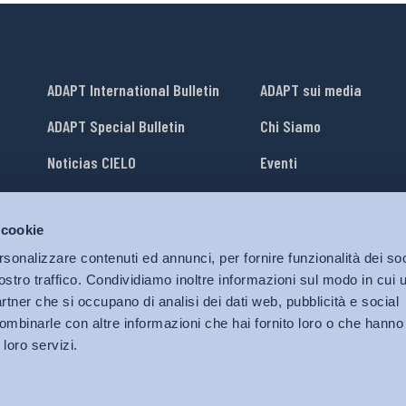
ADAPT International Bulletin
ADAPT sui media
ADAPT Special Bulletin
Chi Siamo
Noticias CIELO
Eventi
Lavora con Noi
 cookie
li
ADAPT University Press
rsonalizzare contenuti ed annunci, per fornire funzionalità dei soc
ostro traffico. Condividiamo inoltre informazioni sul modo in cui ut
partner che si occupano di analisi dei dati web, pubblicità e social
ombinarle con altre informazioni che hai fornito loro o che hanno
 loro servizi.