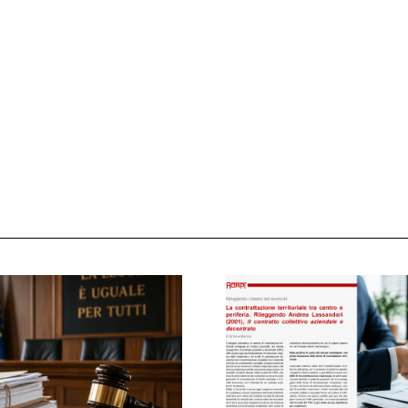
 ADAPT
i