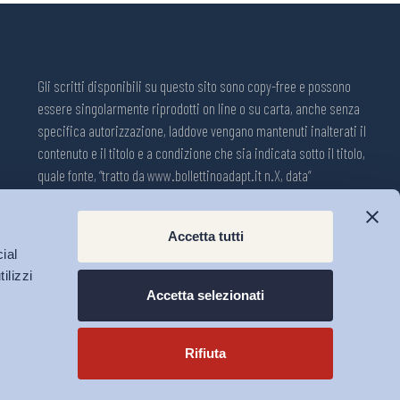
Gli scritti disponibili su questo sito sono copy-free e possono
essere singolarmente riprodotti on line o su carta, anche senza
specifica autorizzazione, laddove vengano mantenuti inalterati il
contenuto e il titolo e a condizione che sia indicata sotto il titolo,
quale fonte, “tratto da www.bollettinoadapt.it n.X, data“
Pubblicazione on line della Collana ADAPT ISSN 2240-2721
Accetta tutti
Registrazione n.1609, 11 novembre 2001, Tribunale di Modena, Italia.
ial
Direttore responsabile: Michele Tiraboschi; Direttrice ADAPT
ilizzi
University Press: Lavinia Serrani.
Accetta selezionati
Rifiuta