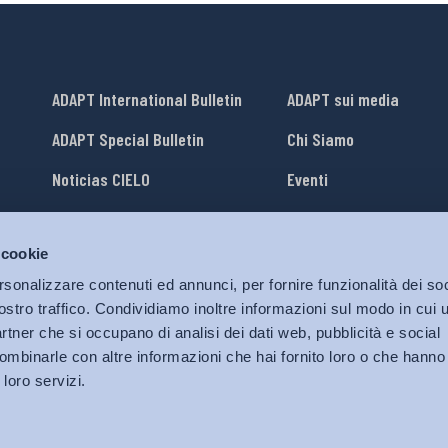
ADAPT International Bulletin
ADAPT sui media
ADAPT Special Bulletin
Chi Siamo
Noticias CIELO
Eventi
Lavora con Noi
 cookie
li
ADAPT University Press
rsonalizzare contenuti ed annunci, per fornire funzionalità dei soc
ostro traffico. Condividiamo inoltre informazioni sul modo in cui ut
partner che si occupano di analisi dei dati web, pubblicità e social
ombinarle con altre informazioni che hai fornito loro o che hanno
 loro servizi.