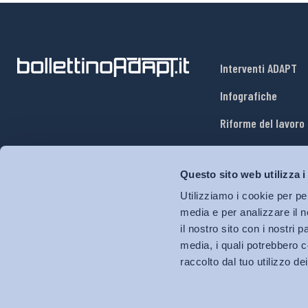
Interventi ADAPT
Infografiche
Riforme del lavoro
Mercato del lavoro
Questo sito web utilizza i
Relazioni industria
Utilizziamo i cookie per pe
Salute e sicurezza
media e per analizzare il n
il nostro sito con i nostri 
Welfare
media, i quali potrebbero c
raccolto dal tuo utilizzo dei