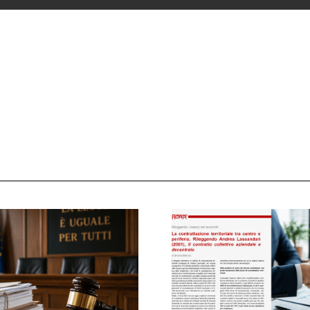
 ADAPT
i