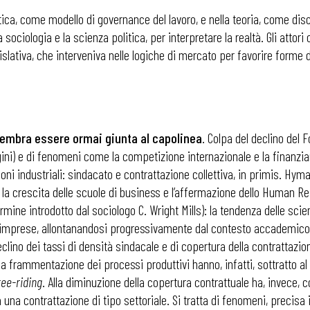
atica, come modello di governance del lavoro, e nella teoria, come disc
 la sociologia e la scienza politica, per interpretare la realtà. Gli atto
gislativa, che interveniva nelle logiche di mercato per favorire forme 
li sembra essere ormai giunta al capolinea
. Colpa del declino del F
Regini) e di fenomeni come la competizione internazionale e la finanz
zioni industriali: sindacato e contrattazione collettiva, in primis. Hy
ndi la crescita delle scuole di business e l’affermazione dello Huma
termine introdotto dal sociologo C. Wright Mills): la tendenza delle sci
lle imprese, allontanandosi progressivamente dal contesto accademi
lino dei tassi di densità sindacale e di copertura della contrattazion
la frammentazione dei processi produttivi hanno, infatti, sottratto al
ree-riding
. Alla diminuzione della copertura contrattuale ha, invece, 
una contrattazione di tipo settoriale. Si tratta di fenomeni, precisa 