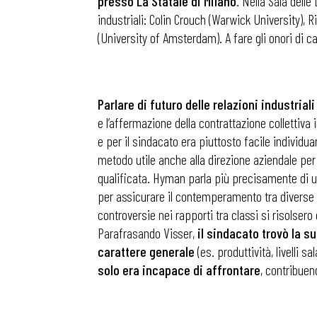
presso La Statale di Milano
. Nella Sala delle
industriali: Colin Crouch (Warwick University)
(University of Amsterdam). A fare gli onori di ca
Parlare di futuro delle relazioni industria
e l’affermazione della contrattazione collettiv
e per il sindacato era piuttosto facile individu
metodo utile anche alla direzione aziendale p
qualificata. Hyman parla più precisamente di un
per assicurare il contemperamento tra diverse e
controversie nei rapporti tra classi si risolsero c
Parafrasando Visser,
il sindacato trovò la s
carattere generale
(es. produttività, livelli 
solo era incapace di affrontare
, contribuen