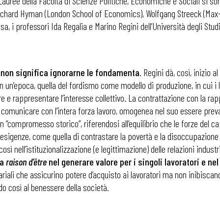
 Lauree della Facoltà di Scienze Politiche, Economiche e Sociali si son
, Richard Hyman (London School of Economics), Wolfgang Streeck (Max-
sa, i professori Ida Regalia e Marino Regini dell’Università degli Studi
li non significa ignorarne le fondamenta
. Regini dà, così, inizio 
a in un’epoca, quella del fordismo come modello di produzione, in cui
are e rappresentare l’interesse collettivo. La contrattazione con la 
er comunicare con l’intera forza lavoro, omogenea nel suo essere p
 “compromesso storico”, riferendosi all’equilibrio che le forze del ca
sigenze, come quella di contrastare la povertà e la disoccupazione e q
osì nell’istituzionalizzazione (e legittimazione) delle relazioni industri
ua
raison d’être
nel generare valore per i singoli lavoratori e ne
salariali che assicurino potere d’acquisto ai lavoratori ma non inibiscan
do così al benessere della società.