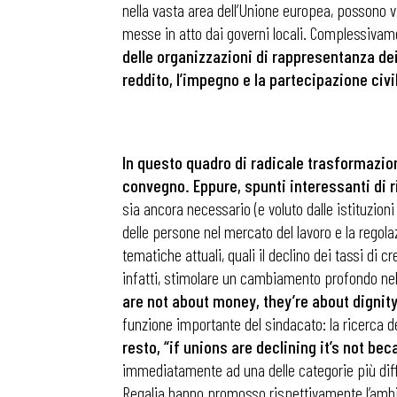
nella vasta area dell’Unione europea, possono va
messe in atto dai governi locali. Complessivam
delle organizzazioni di rappresentanza dei
reddito, l’impegno e la partecipazione civi
In questo quadro di radicale trasformazione
convegno. Eppure, spunti interessanti di r
sia ancora necessario (e voluto dalle istituzioni
delle persone nel mercato del lavoro e la regolaz
tematiche attuali, quali il declino dei tassi di 
infatti, stimolare un cambiamento profondo nel
are not about money, they’re about dignity
funzione importante del sindacato: la ricerca de
Bollettini
resto, “if unions are declining it’s not be
immediatamente ad una delle categorie più diffici
Articoli
Regalia hanno promosso rispettivamente l’ambito