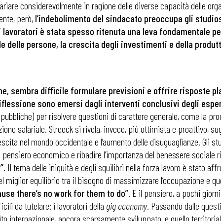
riare considerevolmente in ragione delle diverse capacità delle organ
ente, però,
l’indebolimento del sindacato preoccupa gli studiosi
 lavoratori è stata spesso ritenuta una leva fondamentale per
le delle persone, la crescita degli investimenti e della produtt
, sembra difficile formulare previsioni e offrire risposte pla
iflessione sono emersi dagli interventi conclusivi degli esper
 pubbliche) per risolvere questioni di carattere generale, come la prod
ione salariale. Streeck si rivela, invece, più ottimista e proattivo, sug
crescita nel mondo occidentale e l’aumento delle disuguaglianze. Gli stu
 pensiero economico e ribadire l’importanza del benessere sociale ri
”
. Il tema delle iniquità e degli squilibri nella forza lavoro è stato 
l miglior equilibrio tra il bisogno di massimizzare l’occupazione e q
 ADAPT
cause there’s no work for them to do”
. E il pensiero, a pochi giorn
li da tutelare: i lavoratori della
gig economy
. Passando dalle questi
 internazionale, ancora scarsamente sviluppato, e quello territoriale