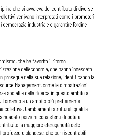
iplina che si avvaleva del contributo di diverse
ri collettivi venivano interpretati come i promotori
di democrazia industriale e garantire l’ordine
ordismo, che ha favorito il ritorno
iarizzazione dell’economia, che hanno innescato
man prosegue nella sua relazione, identificando la
n Resource Management, come le dimostrazioni
enze sociali e della ricerca in questo ambito a
co. Tornando a un ambito più prettamente
e collettiva. Cambiamenti strutturali quali la
 sindacato porzioni consistenti di potere
contribuito la maggiore eterogeneità delle
il professore olandese, che pur riscontrabili