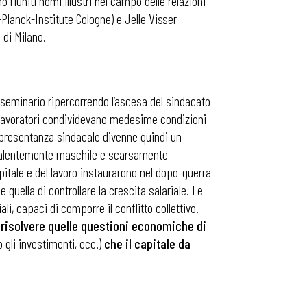
o riuniti nomi illustri nel campo delle relazioni
Planck-Institute Cologne) e Jelle Visser
 di Milano.
al seminario ripercorrendo l’ascesa del sindacato
 i lavoratori condividevano medesime condizioni
rappresentanza sindacale divenne quindi un
revalentemente maschile e scarsamente
pitale e del lavoro instaurarono nel dopo-guerra
uella di controllare la crescita salariale. Le
ali, capaci di comporre il conflitto collettivo.
l risolvere quelle questioni economiche di
o gli investimenti, ecc.)
che il capitale da