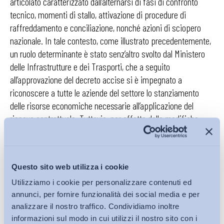
articolato caratterizzato dall’alternarsi di fasi di confronto
tecnico, momenti di stallo, attivazione di procedure di
raffreddamento e conciliazione, nonché azioni di sciopero
nazionale. In tale contesto, come illustrato precedentemente,
un ruolo determinante è stato senz’altro svolto dal Ministero
delle Infrastrutture e dei Trasporti, che a seguito
all’approvazione del decreto accise si è impegnato a
riconoscere a tutte le aziende del settore lo stanziamento
delle risorse economiche necessarie all’applicazione del
rinnovo contrattuale. Tuttavia, per effetto delle modifiche
apportate al decreto accise dalla legge di bilancio 2026, le
associazioni datoriali hanno recentemente sollevato
preoccupazioni per la copertura integrale del contratto
Questo sito web utilizza i cookie
nazionale.
Utilizziamo i cookie per personalizzare contenuti ed
Quest’ultimo mostra ad oggi una configurazione scandita in
annunci, per fornire funzionalità dei social media e per
due fasi. Da un lato, l’accordo interviene nell’immediato sulla
analizzare il nostro traffico. Condividiamo inoltre
struttura retributiva, assicurando altresì un recupero salariale
informazioni sul modo in cui utilizzi il nostro sito con i