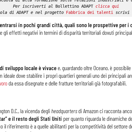
Scuola di alta formazione sulle relazioni industriali e 
Per iscriverti al 
Bollettino ADAPT
clicca qui
ola di ADAPT
 e nel progetto 
Fabbrica dei talenti
 scrivi 
rarsi in pochi grandi città, quali sono le prospettive per i c
 gli effetti negativi in termini di disparità territoriali dovuti princ
 di sviluppo locale è vivace
e, guardando oltre Oceano, è possibile i
 ideale dove stabilire i propri quartieri generali uno dei principali
voro
da essa disegnate e delle fratture territoriali già fotografabili.
ngton D.C., la vicenda degli
headquarters
di Amazon ci racconta anco
” e il resto degli Stati Uniti
per quanto riguarda le dinamiche de
il riferimento è a quelle abilitanti per la competitività del settore d