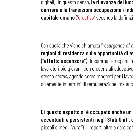
digitali). In questo senso,
la rilevanza del luo
carriera e le transizioni occupazionali ind
capitale umano
(“
creativo
” secondo la defini
Con quella che viene chiamata “
resurgence of c
regioni di residenza sulle opportunità di a
(“effetto ascensore”)
. Insomma, le regioni i
lavoratori più giovani, con credenziali educative
stesso
status,
agendo come magneti per i lavorat
solamente in termini di remunerazione, ma anch
Di questo aspetto si è occupato anche un
accentuati e persistenti negli Stati Uniti, 
piccoli e medi (“
rural
”). Il report, oltre a dare