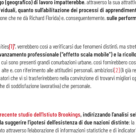
go (geografico) di lavoro
impatterebbe
, attraverso la sua attratti
ividuali, quanto sull’abilitazione dei processi di apprendimen
zione che ne dà Richard Florida) e, conseguentemente,
sulle perform
ities
[1]
”, verrebbero così a verificarsi due fenomeni distinti, ma str
vanzamento professionale (“effetto scala mobile”) e la ricollo
n cui sono presenti grandi conurbazioni urbane, così fornirebbero così
 alte e, con riferimento alle attitudini personali, ambiziosi
[2]
(lì già 
ori che vi si trasferirebbero nella convinzione di trovarvi migliori o
e di soddisfazione lavorativa) che personale.
recente studio dell’Istiuto Brookings
, indirizzando l’analisi se
da suggerire l’ipotesi dell’esistenza di due nazioni distinte
: la
 conto attraverso l’elaborazione di informazioni statistiche e di indic