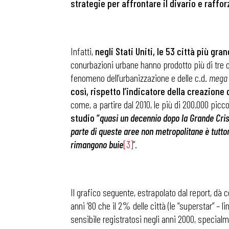
strategie per affrontare il divario e raffor
Infatti,
negli Stati Uniti, le 53 città più gr
conurbazioni urbane hanno prodotto più di tre qu
fenomeno dell’urbanizzazione e delle c.d.
mega 
così, rispetto l’indicatore della creazione
come, a partire dal 2010, le più di 200.000 picc
studio “
quasi un decennio dopo la Grande Crisi,
parte di queste aree non metropolitane è tuttora
rimangono buie
[3]
”.
Bollettini
Il grafico seguente, estrapolato dal report, dà 
anni ’80 che il 2% delle città (le “superstar” – 
sensibile registratosi negli anni 2000, specialm
Articoli