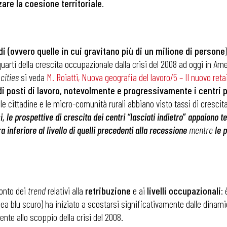
zare la coesione territoriale
.
andi (ovvero quelle in cui gravitano più di un milione di persone
arti della crescita occupazionale dalla crisi del 2008 ad oggi in Ameri
cities
si veda
M. Roiatti, Nuova geografia del lavoro/5 – Il nuovo retail
 di posti di lavoro, notevolmente e progressivamente i centri p
ole cittadine e le micro-comunità rurali abbiano visto tassi di cresc
 le prospettive di crescita dei centri “lasciati indietro
”
appaiono te
 inferiore al livello di quelli precedenti alla recessione
mentre
le 
 ADAPT
conto dei
trend
relativi alla
retribuzione
e ai
livelli occupazionali
:
linea blu scuro) ha iniziato a scostarsi significativamente dalle dinami
ente allo scoppio della crisi del 2008.