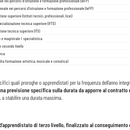
ale nei percorsi d’istruzione e formazione professionale (IeFP)
nale nei percorsi d’istruzione e formazione professionale (IeFP)
ione superiore (Istituti tecnici, professionali, licei)
i
pecializzazione tecnica superiore (IFTS)
zione tecnica superiore (ITS)
 e magistrale / specialistica
e secondo livello
erca
(Alta formazione artistica, musicale e coreutica)
fici quali proroghe o apprendistati per la frequenza dell’anno integr
una previsione specifica sulla durata da apporre al contratto d
ti, a stabilire una durata massima.
d’apprendistato di terzo livello, finalizzato al conseguimento