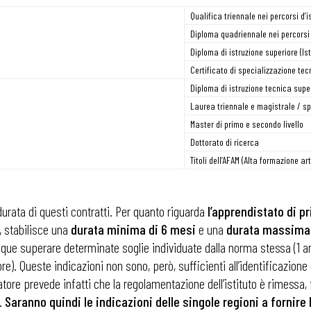
Qualifica triennale nei percorsi d’
Diploma quadriennale nei percorsi 
Diploma di istruzione superiore (Isti
Certificato di specializzazione tec
Diploma di istruzione tecnica super
Laurea triennale e magistrale / sp
Master di primo e secondo livello
Dottorato di ricerca
Titoli dell’AFAM (Alta formazione ar
urata di questi contratti. Per quanto riguarda
l’apprendistato di pr
3, stabilisce una
durata minima di 6 mesi
e una
durata massima “
ue superare determinate soglie individuate dalla norma stessa (1 ann
re). Queste indicazioni non sono, però, sufficienti all’identificazione
slatore prevede infatti che la regolamentazione dell’istituto è rimessa
e.
Saranno quindi le indicazioni delle singole regioni a fornire 