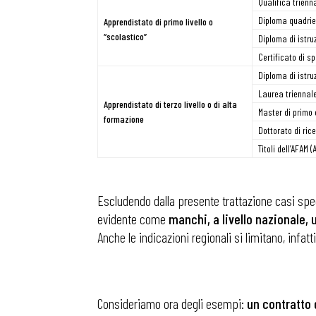
Qualifica trienn
Diploma quadrien
Apprendistato di primo livello o
“scolastico”
Diploma di istruz
Osservator
Certificato di s
Diploma di istru
Eventi
Laurea triennale
Apprendistato di terzo livello o di alta
Master di primo 
formazione
Dottorato di ric
Chi Siamo
Titoli dell’AFAM 
Escludendo dalla presente trattazione casi speci
evidente come
manchi, a livello nazionale, 
Anche le indicazioni regionali si limitano, infat
Consideriamo ora degli esempi:
un contratto 