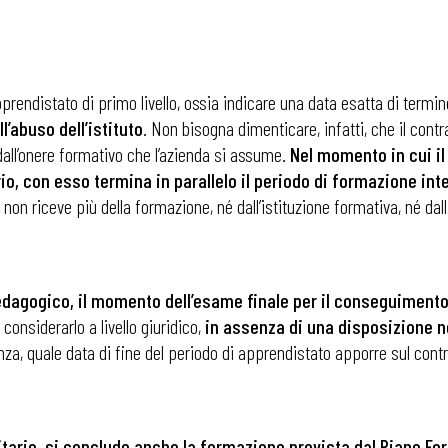
prendistato di primo livello, ossia indicare una data esatta di termi
ll’abuso dell’istituto
. Non bisogna dimenticare, infatti, che il cont
 dall’onere formativo che l’azienda si assume.
Nel momento in cui il
io, con esso termina in parallelo il periodo di formazione inte
 non riceve più della formazione, né dall’istituzione formativa, né dal
pedagogico, il momento dell’esame finale per il conseguimento
considerarlo a livello giuridico,
in assenza di una disposizione 
za, quale data di fine del periodo di apprendistato apporre sul cont
tario, si conclude anche la formazione prevista dal Piano For