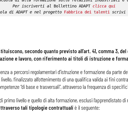
Scuola di alta formazione sulle relazioni industriali e 
Per iscriverti al 
Bollettino ADAPT
clicca qui
ola di ADAPT
 e nel progetto 
Fabbrica dei talenti
 scrivi 
stituiscono, secondo quanto previsto all’art. 41, comma 3, del 
ione e lavoro, con riferimento ai titoli di istruzione e forma
uenza a percorsi regolamentari d’istruzione e formazione da parte de
ello, finalizzato all’ottenimento di una qualifica valida ai fini contr
ompetenze “di base e trasversali”, attraverso la frequenza di specifici
i primo livello e quello di alta formazione, esclusi l’apprendistato di 
 attraverso tali tipologie contrattuali
è il seguente: