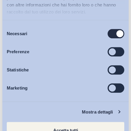
con altre informazioni che hai fornito loro o che hanno
Plus
il 23 gennaio 2026
raccolto dal tuo utilizzo dei loro servizi.
Selezione
Bollettini ADAPT
Condividi su:
Necessari
del
consenso
Articoli
Preferenze
Ultimi Interventi
Osservatori
Statistiche
Marketing
Eventi
Chi Siamo
Mostra dettagli
Accetta tutti