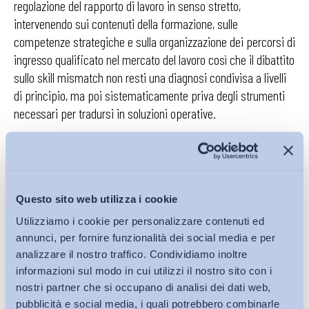
regolazione del rapporto di lavoro in senso stretto,
intervenendo sui contenuti della formazione, sulle
competenze strategiche e sulla organizzazione dei percorsi di
ingresso qualificato nel mercato del lavoro così che il dibattito
sullo skill mismatch non resti una diagnosi condivisa a livelli
di principio, ma poi sistematicamente priva degli strumenti
necessari per tradursi in soluzioni operative.
Bollettino ADAPT 26 gennaio 2026, n.
3
Michele Tiraboschi
Questo sito web utilizza i cookie
Professore Ordinario di diritto del lavoro
Utilizziamo i cookie per personalizzare contenuti ed
annunci, per fornire funzionalità dei social media e per
Università di Modena e Reggio Emilia
analizzare il nostro traffico. Condividiamo inoltre
informazioni sul modo in cui utilizzi il nostro sito con i
X
@MicheTiraboschi
nostri partner che si occupano di analisi dei dati web,
pubblicità e social media, i quali potrebbero combinarle
*Articolo pubblicato anche su
NT+ Lavoro Norme & Tributi