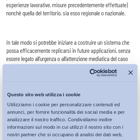
esperienze lavorative, misure precedentemente effettuate)
nonché quella del territorio, sia esso regionale o nazionale.
In tale modo si potrebbe iniziare a costruire un sistema che
possa efficacemente replicarsi in future applicazioni, senza
essere legato all’urgenza o all’attenzione mediatica del caso
concreto.
Questo sito web utilizza i cookie
Infatti è evidente che tale manovra soffra molto dell’urgenza
mediatica a cui è sottoposta tale vicenda e dal peso politico
Utilizziamo i cookie per personalizzare contenuti ed
che sottintende. Ciò non solo ha permesso una rapida
annunci, per fornire funzionalità dei social media e per
attivazione dell’assegno di ricollocazione,
ma anche una
analizzare il nostro traffico. Condividiamo inoltre
informazioni sul modo in cui utilizzi il nostro sito con i
priorità dei lavoratori di Almaviva rispetto ad altri
nostri partner che si occupano di analisi dei dati web,
disoccupati che attendono tale misura da più tempo.