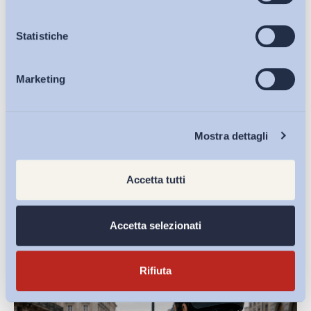
Silvia Spattini
Osservatori
Statistiche
Ricercatrice ADAPT
@SilviaSpattini
Marketing
Eventi
Condividi su:
Chi Siamo
Mostra dettagli
Accetta tutti
Ultimi Interventi
Accetta selezionati
Rifiuta