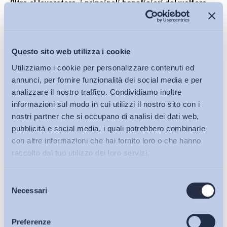
Oltre al lavoratore, i principali beneficiari del welfare
aziendale sono generalmente coniuge e figli. Su questo
punto, la Legge di Bilancio 2025 non ha introdotto
cambiamenti. Tuttavia, ripercussioni rilevanti
Questo sito web utilizza i cookie
potrebbero verificarsi
per i lavoratori che usufruiscono di
misure specifiche, come quelle destinate ai familiari
Utilizziamo i cookie per personalizzare contenuti ed
annunci, per fornire funzionalità dei social media e per
anziani.
In precedenza, i beneficiari potevano includere
analizzare il nostro traffico. Condividiamo inoltre
anche i suoceri del lavoratore, ma con la restrizione della
informazioni sul modo in cui utilizzi il nostro sito con i
definizione di familiari, i destinatari anziani di eventuali
nostri partner che si occupano di analisi dei dati web,
misure possono ora essere soltanto i genitori del lavoratore.
pubblicità e social media, i quali potrebbero combinarle
con altre informazioni che hai fornito loro o che hanno
Pertanto, l’impatto del cambiamento potrebbe non
raccolto dal tuo utilizzo dei loro servizi.
essere diffuso su larga scala, ma risultare
particolarmente significativo per le famiglie coinvolte.
Selezione
Bollettini ADAPT
Questo potrebbe lasciare scoperti bisogni importanti,
Necessari
del
anche in situazioni gravose, che trovavano una
consenso
risposta e un sollievo attraverso il welfare aziendale
.
Articoli
Preferenze