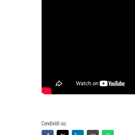
Bollettini
Articoli
Osservator
Eventi
Chi Siamo
Condividi su: