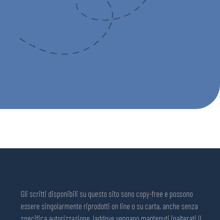
Gli scritti disponibili su questo sito sono copy-free e possono
essere singolarmente riprodotti on line o su carta, anche senza
specifica autorizzazione, laddove vengano mantenuti inalterati il