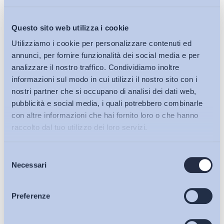
Tra qualche mese avremo modo di verificare se sia
risultato più convincente l’atteggiamento
Questo sito web utilizza i cookie
opportunistico o se sia stata colta la sfida, ancor più
culturale che legislativa, contenuta tra le righe di
Utilizziamo i cookie per personalizzare contenuti ed
questo inaspettato articolo 88
. Come spesso è accaduto
annunci, per fornire funzionalità dei social media e per
analizzare il nostro traffico. Condividiamo inoltre
nella storia delle relazioni industriali, è possibile che la
informazioni sul modo in cui utilizzi il nostro sito con i
contrattazione collettiva riesca ad escogitare soluzioni di
nostri partner che si occupano di analisi dei dati web,
contrasto alla crisi ben più efficaci e funzionali delle ricette
pubblicità e social media, i quali potrebbero combinarle
politiche e delle norme di emergenza.
con altre informazioni che hai fornito loro o che hanno
raccolto dal tuo utilizzo dei loro servizi.
Emmanuele Massagli
Selezione
Bollettini ADAPT
Necessari
del
Presidente ADAPT
consenso
Articoli
Preferenze
@EMassagli