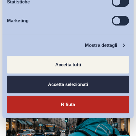
Osservatori
Statistiche
Marketing
Eventi
Condividi su:
Chi Siamo
Mostra dettagli
Ultimi Interventi
Accetta tutti
Accetta selezionati
Rifiuta